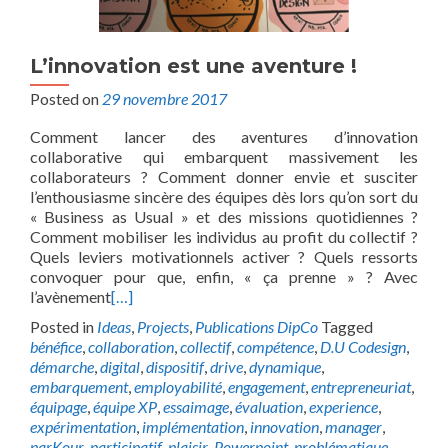
L’innovation est une aventure !
Posted on
29 novembre 2017
Comment lancer des aventures d’innovation
collaborative qui embarquent massivement les
collaborateurs ? Comment donner envie et susciter
l’enthousiasme sincère des équipes dès lors qu’on sort du
« Business as Usual » et des missions quotidiennes ?
Comment mobiliser les individus au profit du collectif ?
Quels leviers motivationnels activer ? Quels ressorts
convoquer pour que, enfin, « ça prenne » ? Avec
l’avènement
[…]
Posted in
Ideas
,
Projects
,
Publications DipCo
Tagged
bénéfice
,
collaboration
,
collectif
,
compétence
,
D.U Codesign
,
démarche
,
digital
,
dispositif
,
drive
,
dynamique
,
embarquement
,
employabilité
,
engagement
,
entrepreneuriat
,
équipage
,
équipe XP
,
essaimage
,
évaluation
,
experience
,
expérimentation
,
implémentation
,
innovation
,
manager
,
parKour
,
participatif
,
plaisir
,
Powerpoint
,
problématique
,