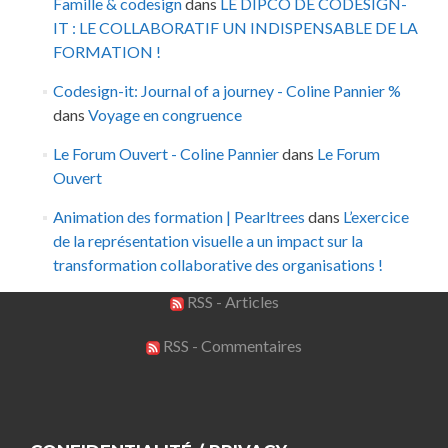
Famille & codesign
dans
LE DIPCO DE CODESIGN-
IT : LE COLLABORATIF UN INDISPENSABLE DE LA
FORMATION !
Codesign-it: Journal of a journey - Coline Pannier %
dans
Voyage en congruence
Le Forum Ouvert - Coline Pannier
dans
Le Forum
Ouvert
Animation des formation | Pearltrees
dans
L’exercice
de la représentation visuelle a un impact sur la
transformation collaborative des organisations !
RSS - Articles
RSS - Commentaires