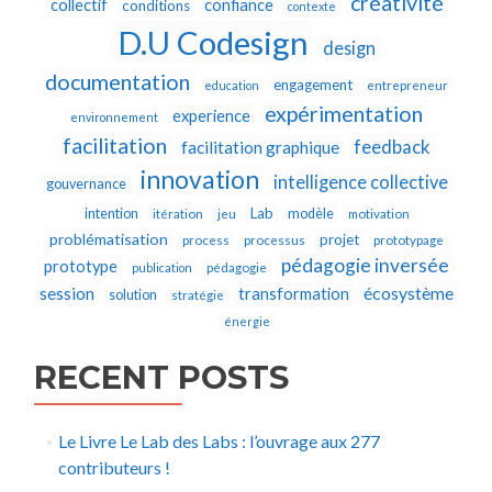
créativité
collectif
confiance
conditions
contexte
D.U Codesign
design
documentation
engagement
education
entrepreneur
expérimentation
experience
environnement
facilitation
feedback
facilitation graphique
innovation
intelligence collective
gouvernance
Lab
intention
modèle
itération
jeu
motivation
problématisation
projet
process
processus
prototypage
pédagogie inversée
prototype
publication
pédagogie
écosystème
session
transformation
solution
stratégie
énergie
RECENT POSTS
Le Livre Le Lab des Labs : l’ouvrage aux 277
contributeurs !