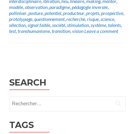
interdisciplinaire
,
itération
,
lieu
,
linéaire
,
making
,
mentor
,
modèle
,
observation
,
paradigme
,
pédagogie inversée
,
polliniser
,
posture
,
potentiel
,
producteur
,
projets
,
prospective
,
prototypage
,
questionnement
,
recherche
,
risque
,
science
,
sélection
,
signal faible
,
société
,
stimulation
,
système
,
talents
,
test
,
transhumanisme
,
transition
,
vision
Leave a comment
Posts
navigation
SEARCH
Rechercher :
TAGS