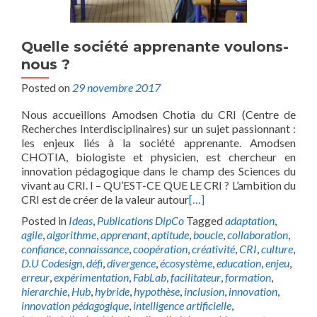
Quelle société apprenante voulons-
nous ?
Posted on
29 novembre 2017
Nous accueillons Amodsen Chotia du CRI (Centre de
Recherches Interdisciplinaires) sur un sujet passionnant :
les enjeux liés à la société apprenante. Amodsen
CHOTIA, biologiste et physicien, est chercheur en
innovation pédagogique dans le champ des Sciences du
vivant au CRI. I – QU’EST-CE QUE LE CRI ? L’ambition du
CRI est de créer de la valeur autour
[…]
Posted in
Ideas
,
Publications DipCo
Tagged
adaptation
,
agile
,
algorithme
,
apprenant
,
aptitude
,
boucle
,
collaboration
,
confiance
,
connaissance
,
coopération
,
créativité
,
CRI
,
culture
,
D.U Codesign
,
défi
,
divergence
,
écosystème
,
education
,
enjeu
,
erreur
,
expérimentation
,
FabLab
,
facilitateur
,
formation
,
hierarchie
,
Hub
,
hybride
,
hypothèse
,
inclusion
,
innovation
,
innovation pédagogique
,
intelligence artificielle
,