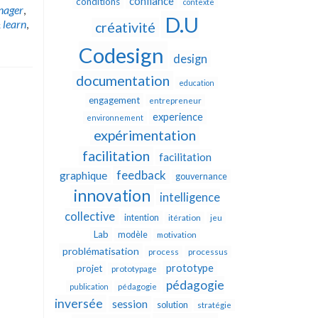
confiance
conditions
contexte
nager
,
D.U
& learn
,
créativité
Codesign
design
documentation
education
engagement
entrepreneur
experience
environnement
expérimentation
facilitation
facilitation
feedback
graphique
gouvernance
innovation
intelligence
collective
intention
itération
jeu
Lab
modèle
motivation
problématisation
process
processus
prototype
projet
prototypage
pédagogie
publication
pédagogie
inversée
session
solution
stratégie