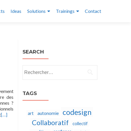
cts
Ideas
Solutions
Trainings
Contact
SEARCH
Rechercher :
ivement
TAGS
ère des
ennes ?
ionnels
codesign
autonomie
art
t
[…]
Collaboratif
collectif