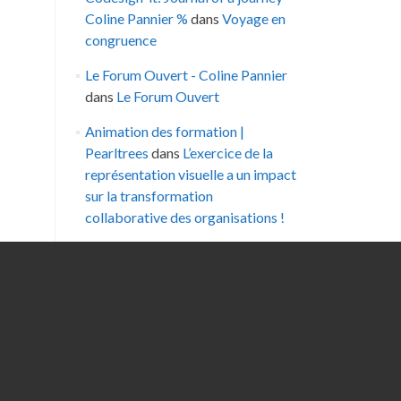
Coline Pannier %
dans
Voyage en
congruence
Le Forum Ouvert - Coline Pannier
dans
Le Forum Ouvert
Animation des formation |
Pearltrees
dans
L’exercice de la
représentation visuelle a un impact
sur la transformation
collaborative des organisations !