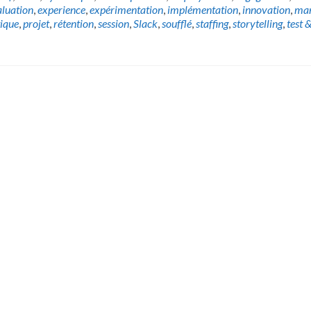
aluation
,
experience
,
expérimentation
,
implémentation
,
innovation
,
ma
ique
,
projet
,
rétention
,
session
,
Slack
,
soufflé
,
staffing
,
storytelling
,
test 