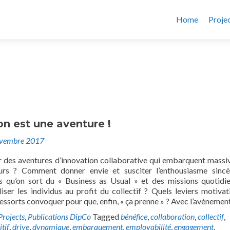
Home
Proje
P
on est une aventure !
ovembre 2017
des aventures d’innovation collaborative qui embarquent mass
eurs ? Comment donner envie et susciter l’enthousiasme sinc
s qu’on sort du « Business as Usual » et des missions quotidi
er les individus au profit du collectif ? Quels leviers motivat
ressorts convoquer pour que, enfin, « ça prenne » ? Avec l’avènemen
Projects
,
Publications DipCo
Tagged
bénéfice
,
collaboration
,
collectif
,
itif
,
drive
,
dynamique
,
embarquement
,
employabilité
,
engagement
,