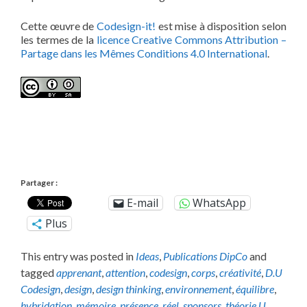
Cette œuvre de
Codesign-it!
est mise à disposition selon
les termes de la
licence Creative Commons Attribution –
Partage dans les Mêmes Conditions 4.0 International
.
Partager :
E-mail
WhatsApp
Plus
This entry was posted in
Ideas
,
Publications DipCo
and
tagged
apprenant
,
attention
,
codesign
,
corps
,
créativité
,
D.U
Codesign
,
design
,
design thinking
,
environnement
,
équilibre
,
hybridation
,
mémoire
,
présence
,
réel
,
sponsors
,
théorie U
.