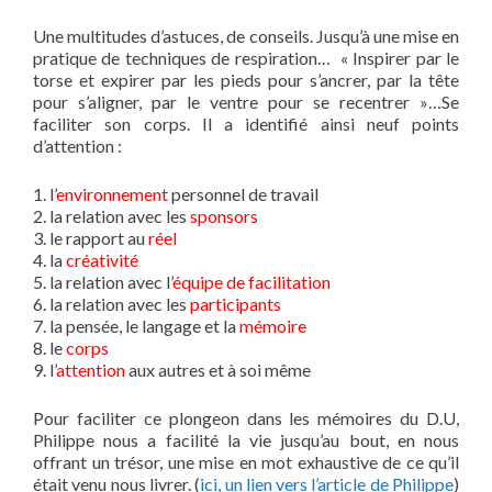
Une multitudes d’astuces, de conseils. Jusqu’à une mise en
pratique de techniques de respiration… « Inspirer par le
torse et expirer par les pieds pour s’ancrer, par la tête
pour s’aligner, par le ventre pour se recentrer »…Se
faciliter son corps. Il a identifié ainsi neuf points
d’attention :
1. l’
environnement
personnel de travail
2. la relation avec les
sponsors
3. le rapport au
réel
4. la
créativité
5. la relation avec l’
équipe de facilitation
6. la relation avec les
participants
7. la pensée, le langage et la
mémoire
8. le
corps
9. l’
attention
aux autres et à soi même
Pour faciliter ce plongeon dans les mémoires du D.U,
Philippe nous a facilité la vie jusqu’au bout, en nous
offrant un trésor, une mise en mot exhaustive de ce qu’il
était venu nous livrer. (
ici, un lien vers l’article de Philippe
)