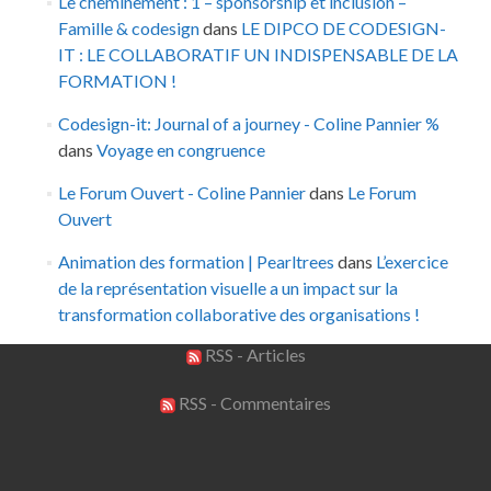
Le cheminement : 1 – sponsorship et inclusion –
Famille & codesign
dans
LE DIPCO DE CODESIGN-
IT : LE COLLABORATIF UN INDISPENSABLE DE LA
FORMATION !
Codesign-it: Journal of a journey - Coline Pannier %
dans
Voyage en congruence
Le Forum Ouvert - Coline Pannier
dans
Le Forum
Ouvert
Animation des formation | Pearltrees
dans
L’exercice
de la représentation visuelle a un impact sur la
transformation collaborative des organisations !
RSS - Articles
RSS - Commentaires