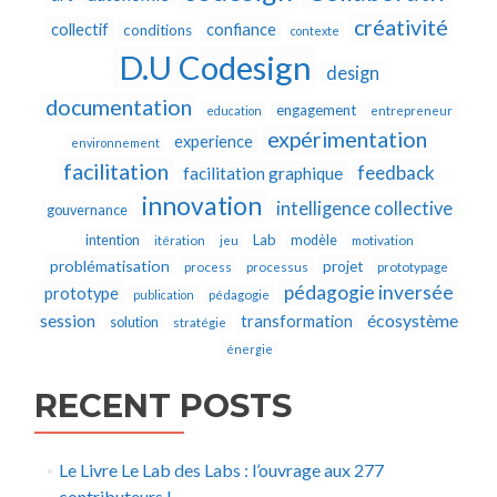
créativité
collectif
confiance
conditions
contexte
D.U Codesign
design
documentation
engagement
education
entrepreneur
expérimentation
experience
environnement
facilitation
feedback
facilitation graphique
innovation
intelligence collective
gouvernance
Lab
intention
modèle
itération
jeu
motivation
problématisation
projet
process
processus
prototypage
pédagogie inversée
prototype
publication
pédagogie
écosystème
session
transformation
solution
stratégie
énergie
RECENT POSTS
Le Livre Le Lab des Labs : l’ouvrage aux 277
contributeurs !