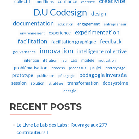
créativité
collectif
confiance
conditions
contexte
D.U Codesign
design
documentation
engagement
education
entrepreneur
expérimentation
experience
environnement
facilitation
feedback
facilitation graphique
innovation
intelligence collective
gouvernance
Lab
intention
modèle
itération
jeu
motivation
problématisation
projet
process
processus
prototypage
pédagogie inversée
prototype
publication
pédagogie
écosystème
session
transformation
solution
stratégie
énergie
RECENT POSTS
Le Livre Le Lab des Labs : l’ouvrage aux 277
contributeurs !