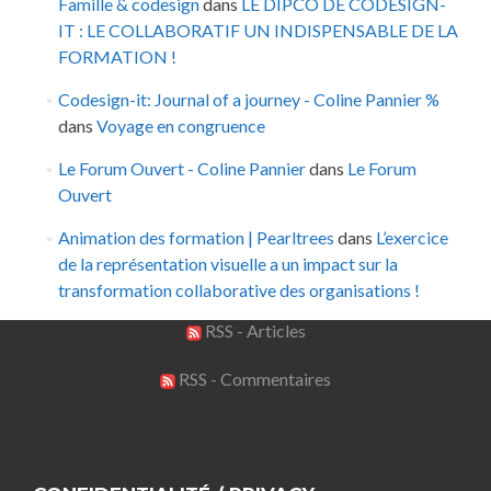
Famille & codesign
dans
LE DIPCO DE CODESIGN-
IT : LE COLLABORATIF UN INDISPENSABLE DE LA
FORMATION !
Codesign-it: Journal of a journey - Coline Pannier %
dans
Voyage en congruence
Le Forum Ouvert - Coline Pannier
dans
Le Forum
Ouvert
Animation des formation | Pearltrees
dans
L’exercice
de la représentation visuelle a un impact sur la
transformation collaborative des organisations !
RSS - Articles
RSS - Commentaires