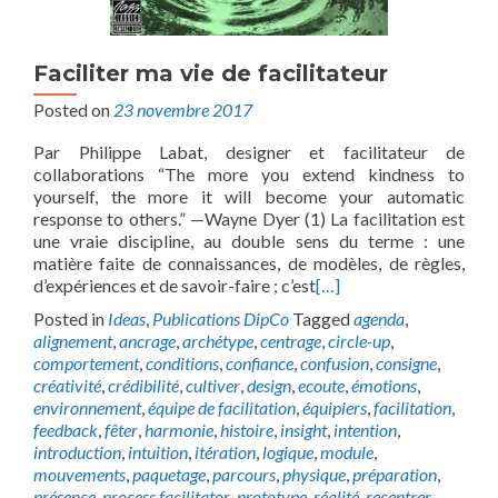
Faciliter ma vie de facilitateur
Posted on
23 novembre 2017
Par Philippe Labat, designer et facilitateur de
collaborations “The more you extend kindness to
yourself, the more it will become your automatic
response to others.” —Wayne Dyer (1) La facilitation est
une vraie discipline, au double sens du terme : une
matière faite de connaissances, de modèles, de règles,
d’expériences et de savoir-faire ; c’est
[…]
Posted in
Ideas
,
Publications DipCo
Tagged
agenda
,
alignement
,
ancrage
,
archétype
,
centrage
,
circle-up
,
comportement
,
conditions
,
confiance
,
confusion
,
consigne
,
créativité
,
crédibilité
,
cultiver
,
design
,
ecoute
,
émotions
,
environnement
,
équipe de facilitation
,
équipiers
,
facilitation
,
feedback
,
fêter
,
harmonie
,
histoire
,
insight
,
intention
,
introduction
,
intuition
,
itération
,
logique
,
module
,
mouvements
,
paquetage
,
parcours
,
physique
,
préparation
,
présence
,
process facilitator
,
prototype
,
réalité
,
recentrer
,