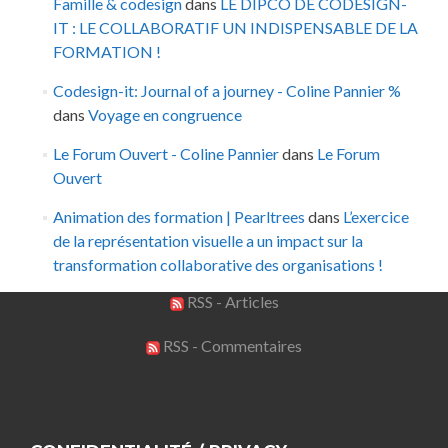
Famille & codesign
dans
LE DIPCO DE CODESIGN-
IT : LE COLLABORATIF UN INDISPENSABLE DE LA
FORMATION !
Codesign-it: Journal of a journey - Coline Pannier %
dans
Voyage en congruence
Le Forum Ouvert - Coline Pannier
dans
Le Forum
Ouvert
Animation des formation | Pearltrees
dans
L’exercice
de la représentation visuelle a un impact sur la
transformation collaborative des organisations !
RSS - Articles
RSS - Commentaires