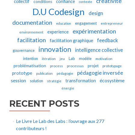
créativité
collectif
confiance
conditions
contexte
D.U Codesign
design
documentation
engagement
education
entrepreneur
expérimentation
experience
environnement
facilitation
feedback
facilitation graphique
innovation
intelligence collective
gouvernance
Lab
intention
modèle
itération
jeu
motivation
problématisation
projet
process
processus
prototypage
pédagogie inversée
prototype
publication
pédagogie
écosystème
session
transformation
solution
stratégie
énergie
RECENT POSTS
Le Livre Le Lab des Labs : l’ouvrage aux 277
contributeurs !