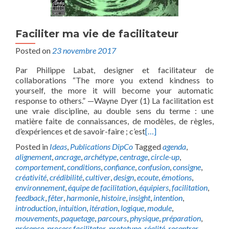
Faciliter ma vie de facilitateur
Posted on
23 novembre 2017
Par Philippe Labat, designer et facilitateur de
collaborations “The more you extend kindness to
yourself, the more it will become your automatic
response to others.” —Wayne Dyer (1) La facilitation est
une vraie discipline, au double sens du terme : une
matière faite de connaissances, de modèles, de règles,
d’expériences et de savoir-faire ; c’est
[…]
Posted in
Ideas
,
Publications DipCo
Tagged
agenda
,
alignement
,
ancrage
,
archétype
,
centrage
,
circle-up
,
comportement
,
conditions
,
confiance
,
confusion
,
consigne
,
créativité
,
crédibilité
,
cultiver
,
design
,
ecoute
,
émotions
,
environnement
,
équipe de facilitation
,
équipiers
,
facilitation
,
feedback
,
fêter
,
harmonie
,
histoire
,
insight
,
intention
,
introduction
,
intuition
,
itération
,
logique
,
module
,
mouvements
,
paquetage
,
parcours
,
physique
,
préparation
,
présence
,
process facilitator
,
prototype
,
réalité
,
recentrer
,