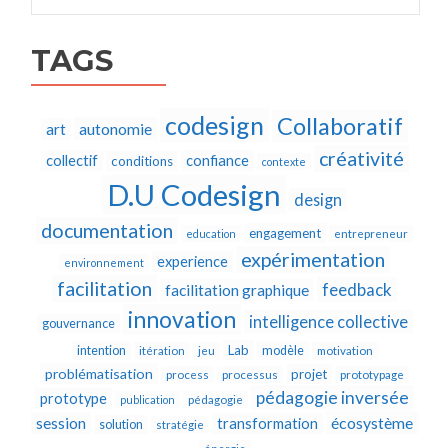
TAGS
codesign
Collaboratif
autonomie
art
créativité
collectif
confiance
conditions
contexte
D.U Codesign
design
documentation
engagement
education
entrepreneur
expérimentation
experience
environnement
facilitation
feedback
facilitation graphique
innovation
intelligence collective
gouvernance
Lab
intention
modèle
itération
jeu
motivation
problématisation
projet
process
processus
prototypage
pédagogie inversée
prototype
publication
pédagogie
écosystème
session
transformation
solution
stratégie