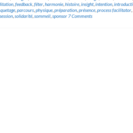
litation
,
feedback
,
fêter
,
harmonie
,
histoire
,
insight
,
intention
,
introduct
quetage
,
parcours
,
physique
,
préparation
,
présence
,
process facilitator
,
session
,
solidarité
,
sommeil
,
sponsor
7 Comments