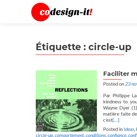
Étiquette :
circle-up
Faciliter m
Posted on
23 n
Par Philippe La
kindness to you
Wayne Dyer (1) 
matière faite de
c’est
[…]
Posted in
Ideas
,
circle-up
,
comportement
,
conditions
,
confiance
,
conf