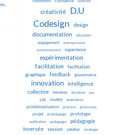
confiance
conditions
contexte
ion
,
D.U
créativité
Codesign
design
documentation
education
engagement
entrepreneur
experience
environnement
expérimentation
facilitation
facilitation
feedback
graphique
gouvernance
innovation
intelligence
collective
intention
itération
jeu
Lab
modèle
motivation
problématisation
process
processus
prototype
projet
prototypage
pédagogie
publication
pédagogie
inversée
session
solution
stratégie