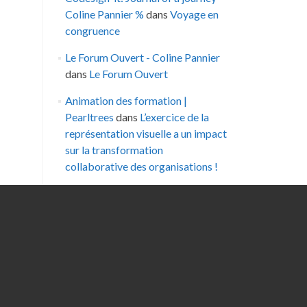
Coline Pannier %
dans
Voyage en
congruence
Le Forum Ouvert - Coline Pannier
dans
Le Forum Ouvert
Animation des formation |
Pearltrees
dans
L’exercice de la
représentation visuelle a un impact
sur la transformation
collaborative des organisations !