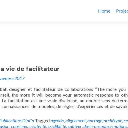
Home
Proje
a vie de facilitateur
ovembre 2017
bat, designer et facilitateur de collaborations “The more you
rself, the more it will become your automatic response to oth
La facilitation est une vraie discipline, au double sens du term
 connaissances, de modèles, de règles, d’expériences et de savoir-
Publications DipCo
Tagged
agenda
,
alignement
,
ancrage
,
archétype
,
ce
usion
,
consigne
,
créativité
,
crédibilité
,
cultiver
,
design
,
ecoute
,
émotions
,