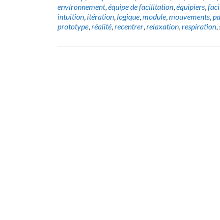
environnement
,
équipe de facilitation
,
équipiers
,
faci
intuition
,
itération
,
logique
,
module
,
mouvements
,
pa
prototype
,
réalité
,
recentrer
,
relaxation
,
respiration
,
Posts
navigation