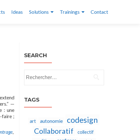
cts
Ideas
Solutions
Trainings
Contact
SEARCH
Rechercher :
 extend
TAGS
ers.” —
e : une
faire ;
codesign
autonomie
art
Collaboratif
ntrage
,
collectif