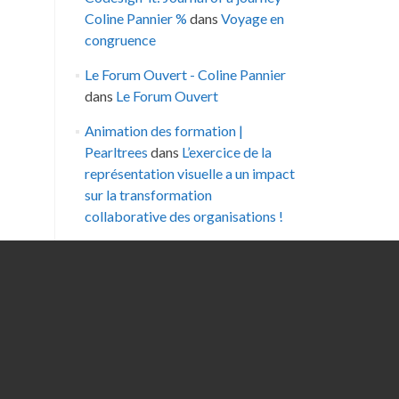
Coline Pannier %
dans
Voyage en
congruence
Le Forum Ouvert - Coline Pannier
dans
Le Forum Ouvert
Animation des formation |
Pearltrees
dans
L’exercice de la
représentation visuelle a un impact
sur la transformation
collaborative des organisations !