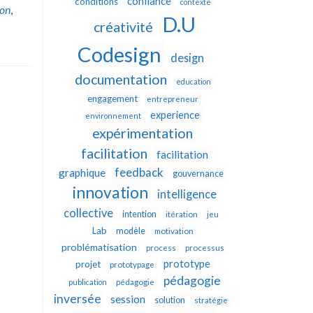
confiance
conditions
contexte
ion
,
D.U
créativité
Codesign
design
documentation
education
engagement
entrepreneur
experience
environnement
expérimentation
facilitation
facilitation
feedback
graphique
gouvernance
innovation
intelligence
collective
intention
itération
jeu
Lab
modèle
motivation
problématisation
process
processus
prototype
projet
prototypage
pédagogie
publication
pédagogie
inversée
session
solution
stratégie