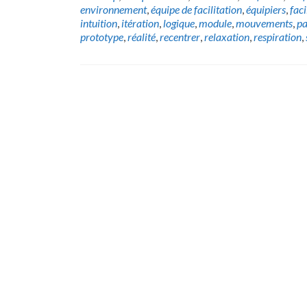
environnement
,
équipe de facilitation
,
équipiers
,
faci
intuition
,
itération
,
logique
,
module
,
mouvements
,
pa
prototype
,
réalité
,
recentrer
,
relaxation
,
respiration
,
Posts
navigation