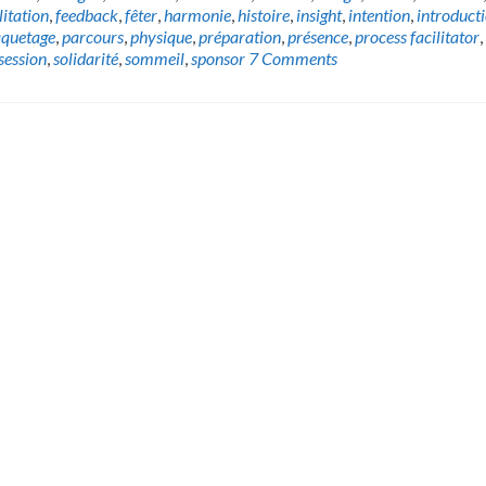
litation
,
feedback
,
fêter
,
harmonie
,
histoire
,
insight
,
intention
,
introduct
quetage
,
parcours
,
physique
,
préparation
,
présence
,
process facilitator
,
session
,
solidarité
,
sommeil
,
sponsor
7 Comments