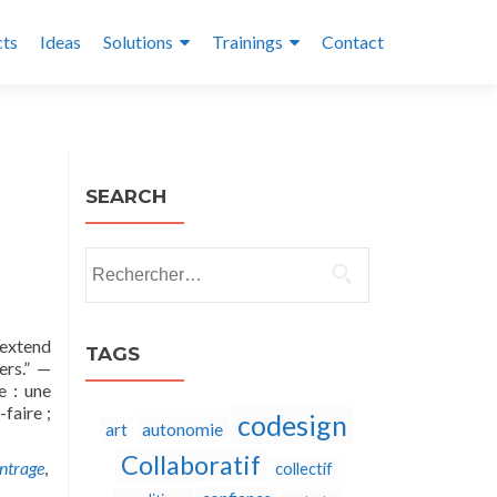
cts
Ideas
Solutions
Trainings
Contact
SEARCH
Rechercher :
 extend
TAGS
ers.” —
e : une
faire ;
codesign
autonomie
art
Collaboratif
ntrage
,
collectif