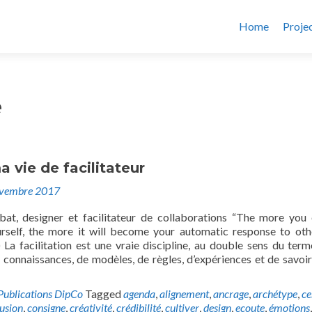
Home
Proje
é
a vie de facilitateur
ovembre 2017
bat, designer et facilitateur de collaborations “The more you
rself, the more it will become your automatic response to oth
La facilitation est une vraie discipline, au double sens du term
 connaissances, de modèles, de règles, d’expériences et de savoir-
Publications DipCo
Tagged
agenda
,
alignement
,
ancrage
,
archétype
,
ce
usion
,
consigne
,
créativité
,
crédibilité
,
cultiver
,
design
,
ecoute
,
émotions
,