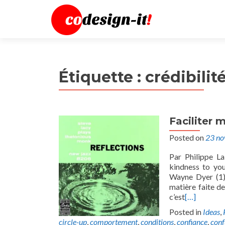
Étiquette :
crédibilit
Faciliter m
Posted on
23 n
Par Philippe La
kindness to you
Wayne Dyer (1) 
matière faite de
c’est
[…]
Posted in
Ideas
,
circle-up
,
comportement
,
conditions
,
confiance
,
conf