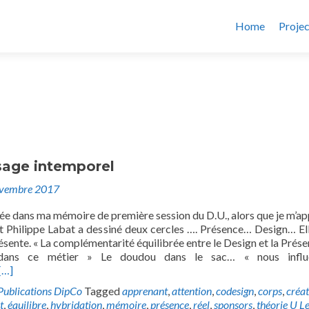
Home
Projec
sage intemporel
ovembre 2017
gée dans ma mémoire de première session du D.U., alors que je m’a
Et Philippe Labat a dessiné deux cercles …. Présence… Design… Ell
ésente. « La complémentarité équilibrée entre le Design et la Prése
dans ce métier » Le doudou dans le sac… « nous influ
[…]
Publications DipCo
Tagged
apprenant
,
attention
,
codesign
,
corps
,
créat
t
,
équilibre
,
hybridation
,
mémoire
,
présence
,
réel
,
sponsors
,
théorie U
Le