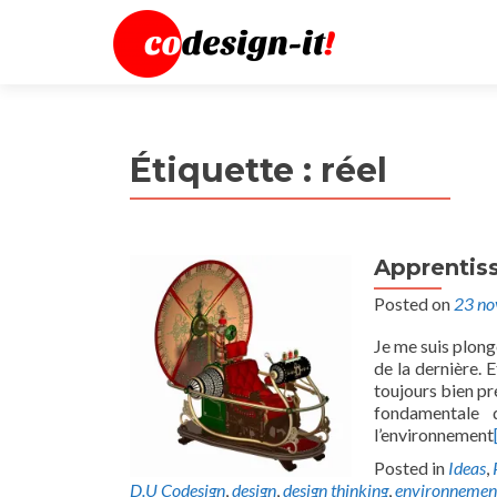
Étiquette :
réel
Apprentis
Posted on
23 n
Je me suis plon
de la dernière. 
toujours bien pr
fondamentale 
l’environnement
Posted in
Ideas
,
D.U Codesign
,
design
,
design thinking
,
environnemen