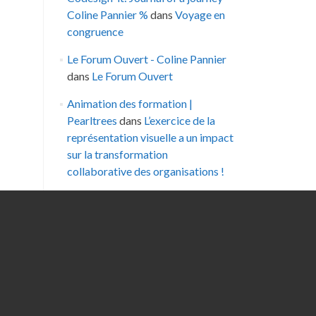
Coline Pannier %
dans
Voyage en
congruence
Le Forum Ouvert - Coline Pannier
dans
Le Forum Ouvert
Animation des formation |
Pearltrees
dans
L’exercice de la
représentation visuelle a un impact
sur la transformation
collaborative des organisations !