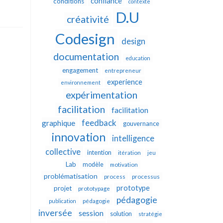
confiance
conditions
contexte
D.U
créativité
Codesign
design
documentation
education
engagement
entrepreneur
experience
environnement
expérimentation
facilitation
facilitation
feedback
graphique
gouvernance
innovation
intelligence
collective
intention
itération
jeu
Lab
modèle
motivation
problématisation
process
processus
prototype
projet
prototypage
pédagogie
publication
pédagogie
inversée
session
solution
stratégie