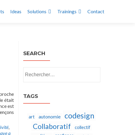
ts
Ideas
Solutions
Trainings
Contact
SEARCH
Rechercher :
pproche
TAGS
e était
nce est
ençons
codesign
autonomie
art
Collaboratif
ivité
,
collectif
ave a