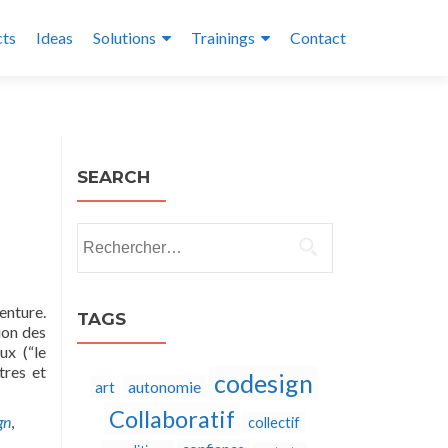
cts
Ideas
Solutions
Trainings
Contact
SEARCH
Rechercher :
enture.
TAGS
ion des
ux (“le
tres et
codesign
autonomie
art
Collaboratif
gn
,
collectif