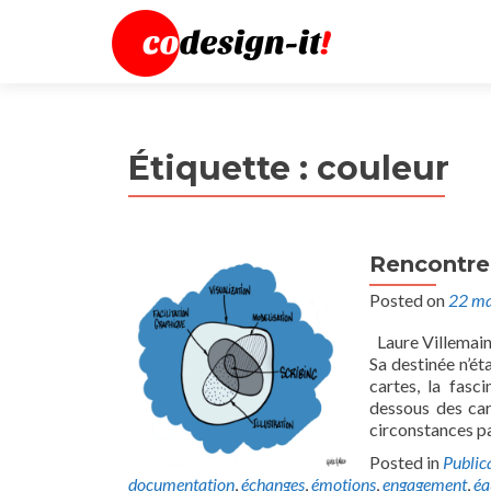
Étiquette :
couleur
Rencontre 
Posted on
22 ma
Laure Villemain
Sa destinée n’ét
cartes, la fasc
dessous des car
circonstances pa
Posted in
Public
documentation
,
échanges
,
émotions
,
engagement
,
éq