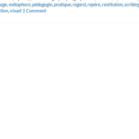
age
,
métaphore
,
pédagogie
,
pratique
,
regard
,
repère
,
restitution
,
scribin
ation
,
visuel
1 Comment