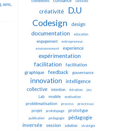
confiance
conditions
contexte
g
,
sens
,
D.U
créativité
Codesign
design
documentation
education
engagement
entrepreneur
experience
environnement
expérimentation
facilitation
facilitation
feedback
graphique
gouvernance
innovation
intelligence
collective
intention
itération
jeu
Lab
modèle
motivation
problématisation
process
processus
prototype
projet
prototypage
pédagogie
publication
pédagogie
inversée
session
solution
stratégie