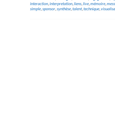
interaction
,
interpretation
,
liens
,
live
,
mémoire
,
mess
simple
,
sponsor
,
synthèse
,
talent
,
technique
,
visualis
Posts
navigation