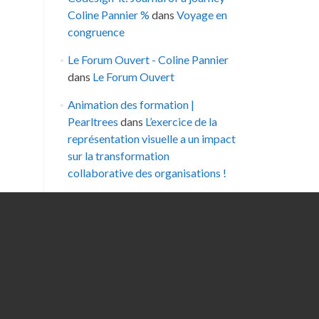
Coline Pannier %
dans
Voyage en
congruence
Le Forum Ouvert - Coline Pannier
dans
Le Forum Ouvert
Animation des formation |
Pearltrees
dans
L’exercice de la
représentation visuelle a un impact
sur la transformation
collaborative des organisations !