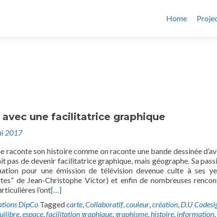
Home
Proje
avec une facilitatrice graphique
i 2017
e raconte son histoire comme on raconte une bande dessinée d’av
ait pas de devenir facilitatrice graphique, mais géographe. Sa pass
ination pour une émission de télévision devenue culte à ses ye
tes” de Jean-Christophe Victor) et enfin de nombreuses rencon
rticulières l’ont
[…]
ations DipCo
Tagged
carte
,
Collaboratif
,
couleur
,
création
,
D.U Codesi
uilibre
,
espace
,
facilitation graphique
,
graphisme
,
histoire
,
information
,