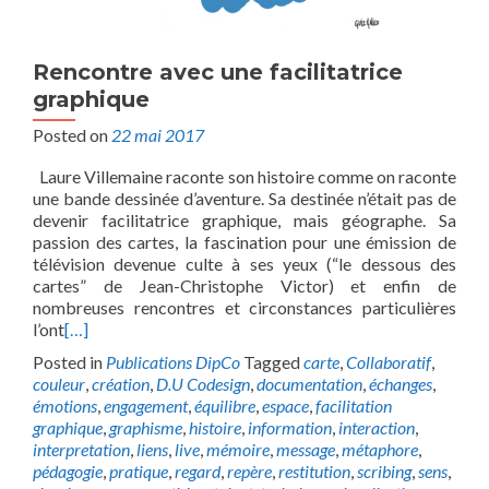
Rencontre avec une facilitatrice
graphique
Posted on
22 mai 2017
Laure Villemaine raconte son histoire comme on raconte
une bande dessinée d’aventure. Sa destinée n’était pas de
devenir facilitatrice graphique, mais géographe. Sa
passion des cartes, la fascination pour une émission de
télévision devenue culte à ses yeux (“le dessous des
cartes” de Jean-Christophe Victor) et enfin de
nombreuses rencontres et circonstances particulières
l’ont
[…]
Posted in
Publications DipCo
Tagged
carte
,
Collaboratif
,
couleur
,
création
,
D.U Codesign
,
documentation
,
échanges
,
émotions
,
engagement
,
équilibre
,
espace
,
facilitation
graphique
,
graphisme
,
histoire
,
information
,
interaction
,
interpretation
,
liens
,
live
,
mémoire
,
message
,
métaphore
,
pédagogie
,
pratique
,
regard
,
repère
,
restitution
,
scribing
,
sens
,