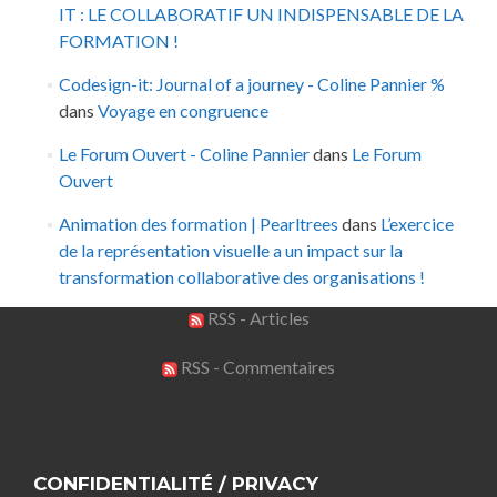
IT : LE COLLABORATIF UN INDISPENSABLE DE LA
FORMATION !
Codesign-it: Journal of a journey - Coline Pannier %
dans
Voyage en congruence
Le Forum Ouvert - Coline Pannier
dans
Le Forum
Ouvert
Animation des formation | Pearltrees
dans
L’exercice
de la représentation visuelle a un impact sur la
transformation collaborative des organisations !
RSS - Articles
RSS - Commentaires
CONFIDENTIALITÉ / PRIVACY