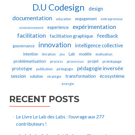
D.U Codesign
design
documentation
engagement
education
entrepreneur
expérimentation
experience
environnement
facilitation
feedback
facilitation graphique
innovation
intelligence collective
gouvernance
Lab
intention
modèle
itération
jeu
motivation
problématisation
projet
process
processus
prototypage
pédagogie inversée
prototype
publication
pédagogie
écosystème
session
transformation
solution
stratégie
énergie
RECENT POSTS
Le Livre Le Lab des Labs : l’ouvrage aux 277
contributeurs !