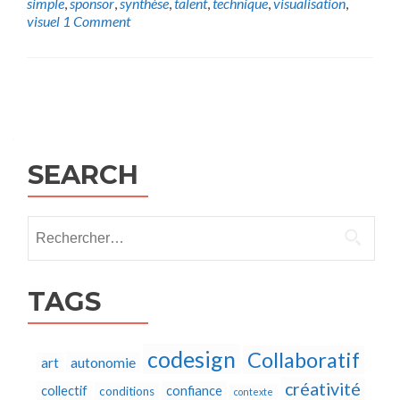
simple
,
sponsor
,
synthèse
,
talent
,
technique
,
visualisation
,
visuel
1 Comment
Posts
navigation
SEARCH
Rechercher :
TAGS
codesign
Collaboratif
autonomie
art
créativité
collectif
confiance
conditions
contexte