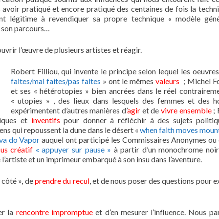
rès avoir pratiqué et encore pratiqué des centaines de fois la techn
t légitime à revendiquer sa propre technique « modèle géné
e son parcours…
vrir l’œuvre de plusieurs artistes et réagir.
Robert Filliou, qui invente le principe selon lequel les oeuvre
faites/mal faites/pas faites
» ont le mêmes
valeurs
; Michel F
et ses « hétérotopies » bien ancrées dans le réel contrairem
« utopies » , des lieux dans lesquels des femmes et des
expérimentent d’autres manières d’
agir
et de
vivre ensemble
; 
tiques et
inventifs
pour donner à réfléchir à des sujets politi
s qui repoussent la dune dans le désert «
when faith moves moun
ova do Vapor
auquel ont participé les Commissaires Anonymes ou
us créatif
« appuyer sur pause »
à partir d’un monochrome noi
l’artiste et un imprimeur embarqué à son insu dans l’aventure.
 côté », de
prendre du recul
, et de nous poser des questions pour e
er la
rencontre impromptue
et d’en mesurer l’influence. Nous pa