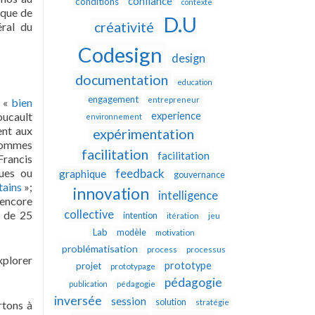
confiance
conditions
contexte
ique de
D.U
créativité
ral du
Codesign
design
documentation
education
engagement
entrepreneur
s «
bien
oucault
experience
environnement
ent aux
expérimentation
 hommes
facilitation
facilitation
Francis
ques ou
feedback
graphique
gouvernance
tains
»;
innovation
intelligence
 encore
collective
r de 25
intention
itération
jeu
Lab
modèle
motivation
problématisation
process
processus
xplorer
prototype
projet
prototypage
pédagogie
publication
pédagogie
inversée
session
solution
stratégie
rtons à