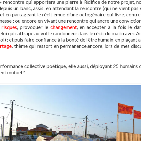
 » rencontre qui apportera une pierre à l’édifice de notre projet, n
depuis un banc, assis, en attendant la rencontre (qui ne vient pas s
et en partageant le récit émue d’une octogénaire qui livre, contre
unesse ; ou encore en vivant une rencontre qui ancre une conviction
 risques
, provoquer le
changement
, en accepter à la fois le da
i qui rattrape au vol le randonneur dans le récit du matin avec An
vol) ; et puis faire confiance à la bonté de l’être humain, en plaçant
rtage
, thème qui ressort en permanence,encore, lors de mes disc
erformance collective poétique, elle aussi, déployant 25 humains 
ment mutuel ?