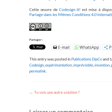
Cette œuvre de
Codesign-it!
est mise à dispos
Partage dans les Mêmes Conditions 4.0 Internat
Partager :
E-mail
WhatsApp
P
This entry was posted in
Publications DipCo
and 
Codesign
,
expérimentation
,
imprévisible
,
invention
,
permalink
.
Post
←
Tu vois une autre solution ?
navigation
Laisser un commentaire