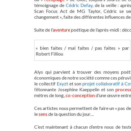
témoignage de
Cédric Defay
, de la veille : ap
Scan Focus Act de MG Taylor, Cédric se sen
changement », faite des différentes influences d
Suite de l’
aventure
poétique de l’après-midi : décou
« bien faites / mal faites / pas faites » par
Robert Filliou
Alys qui parvient à trouver des moyens poé
économiques de notre société comme ces péruvien
le collectif
Exyzt
et son
projet collaboratif à C
l’étonnante Josephine Kaeppelin et son
process
mètres de long,
co-conception
d’une œuvre entre 
Ces artistes nous permettent de faire un « pas de
le
sens
de la question du jour…
C’est maintenant à chacun d’entre nous de test