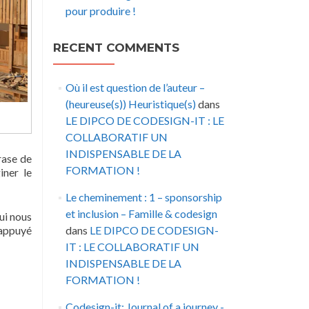
pour produire !
RECENT COMMENTS
Où il est question de l’auteur –
(heureuse(s)) Heuristique(s)
dans
LE DIPCO DE CODESIGN-IT : LE
COLLABORATIF UN
INDISPENSABLE DE LA
rase de
FORMATION !
iner le
Le cheminement : 1 – sponsorship
et inclusion – Famille & codesign
qui nous
 appuyé
dans
LE DIPCO DE CODESIGN-
IT : LE COLLABORATIF UN
INDISPENSABLE DE LA
FORMATION !
Codesign-it: Journal of a journey -