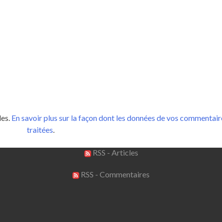
les.
En savoir plus sur la façon dont les données de vos commentair
traitées
.
RSS - Articles
RSS - Commentaires