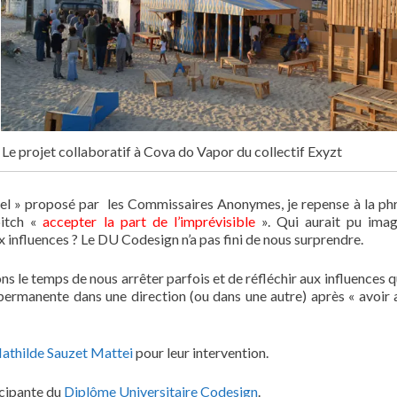
Le projet collaboratif à Cova do Vapor du collectif Exyzt
el » proposé par les Commissaires Anonymes, je repense à la ph
pitch «
accepter la part de l’imprévisible
». Qui aurait pu imag
 influences ? Le DU Codesign n’a pas fini de nous surprendre.
ions le temps de nous arrêter parfois et de réfléchir aux influences 
permanente dans une direction (ou dans une autre) après « avoir
athilde Sauzet Mattei
pour leur intervention.
icipante du
Diplôme Universitaire Codesign
.