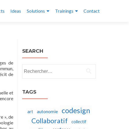
cts
Ideas
Solutions
Trainings
Contact
SEARCH
ages de
Rechercher :
commun,
récit de
TAGS
elle et
 encore
codesign
autonomie
art
e », de
Collaboratif
collectif
apologie
chos au