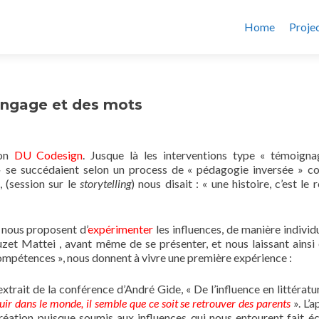
Home
Proje
angage et des mots
mon
DU Codesign
. Jusque là les interventions type « témoign
e » se succédaient selon un process de « pédagogie inversée » 
 (session sur le
storytelling
) nous disait : « une histoire, c’est le 
 nous proposent d’
expérimenter
les influences, de manière individu
uzet Mattei , avant même de se présenter, et nous laissant ainsi
 compétences », nous donnent à vivre une première expérience :
xtrait de la conférence d’André Gide, « De l’influence en littératur
uir dans le monde, il semble que ce soit se retrouver des parents
». L’
réation puisque soumis aux influences qui nous entourent fait é