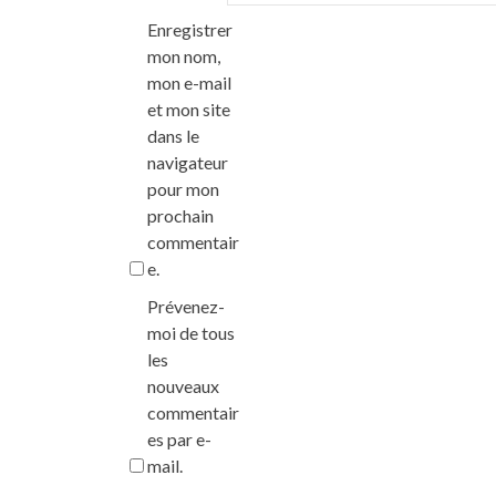
Enregistrer
mon nom,
mon e-mail
et mon site
dans le
navigateur
pour mon
prochain
commentair
e.
Prévenez-
moi de tous
les
nouveaux
commentair
es par e-
mail.