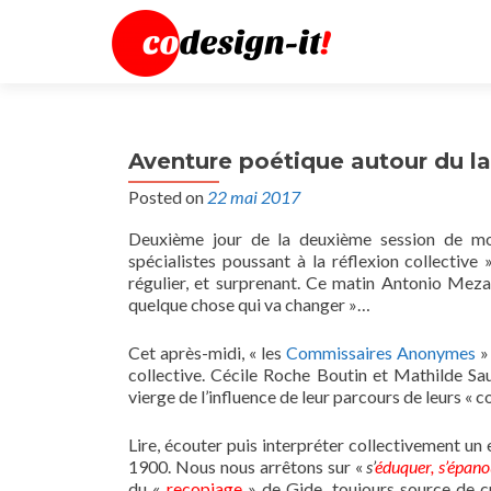
Aventure poétique autour du l
Posted on
22 mai 2017
Deuxième jour de la deuxième session de 
spécialistes poussant à la réflexion collectiv
régulier, et surprenant. Ce matin Antonio Meza,
quelque chose qui va changer »…
Cet après-midi, « les
Commissaires Anonymes
»
collective. Cécile Roche Boutin et Mathilde Sa
vierge de l’influence de leur parcours de leurs «
Lire, écouter puis interpréter collectivement un e
1900. Nous nous arrêtons sur «
s’
éduquer, s’épano
du «
recopiage
» de Gide, toujours source de c