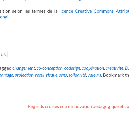
ition selon les termes de la
licence Creative Commons Attrib
ional
.
lus
tagged
changement
,
co-conception
,
codesign
,
coopération
,
créativité
,
D
partage
,
projection
,
recul
,
risque
,
sens
,
solidarité
,
valeurs
. Bookmark t
Regards croisés entre innovation pédagogique et c