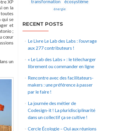
écosystème
otre XP
transformation
i on la
énergie
 toutes
 qui se
RECENT POSTS
nger et
tonio ;
 au cœur
Le Livre Le Lab des Labs : l’ouvrage
ussions
aux 277 contributeurs !
« Le Lab des Labs » : le télecharger
dans un
librement ou commander en ligne
Rencontre avec des facilitateurs-
makers : une préférence à passer
par le faire !
La journée des métier de
Codesign-it ! La pluridisciplinarité
dans un collectif ça se cultive !
Cercle Écologie – Oui aux réunions