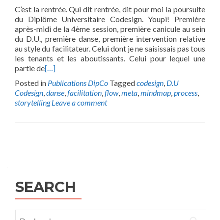
C’est la rentrée. Qui dit rentrée, dit pour moi la poursuite
du Diplôme Universitaire Codesign. Youpi! Première
après-midi de la 4ème session, première canicule au sein
du D.U., première danse, première intervention relative
au style du facilitateur. Celui dont je ne saisissais pas tous
les tenants et les aboutissants. Celui pour lequel une
partie de
[…]
Posted in
Publications DipCo
Tagged
codesign
,
D.U
Codesign
,
danse
,
facilitation
,
flow
,
meta
,
mindmap
,
process
,
storytelling
Leave a comment
Posts
navigation
SEARCH
Rechercher :