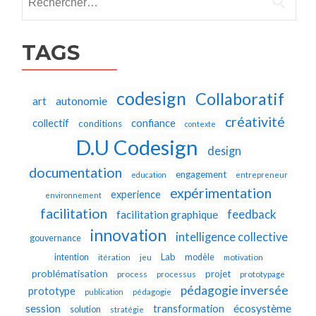
TAGS
codesign
Collaboratif
autonomie
art
créativité
collectif
confiance
conditions
contexte
D.U Codesign
design
documentation
engagement
education
entrepreneur
expérimentation
experience
environnement
facilitation
feedback
facilitation graphique
innovation
intelligence collective
gouvernance
Lab
intention
modèle
itération
jeu
motivation
problématisation
projet
process
processus
prototypage
pédagogie inversée
prototype
publication
pédagogie
écosystème
session
transformation
solution
stratégie