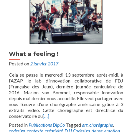
What a feeling !
Posted on
2 janvier 2017
Cela se passe le mercredi 13 septembre après-midi, à
l’AZAP, le lab d’innovation collaborative de FDJ
(Française des Jeux), dernière journée caniculaire de
2016. Marion van Bommel, responsable innovation
depuis mai dernier nous accueille. Elle veut partager avec
nous l’œuvre d’une chorégraphe américaine grâce à 3
extraits vidéo. Cette chorégraphe est directrice du
conservatoire du
[…]
Posted in
Publications DipCo
Tagged
art
,
chorégraphe
,
codesign
,
contexte
,
créativité
,
D.U Codesign
,
danse
,
emotion
,