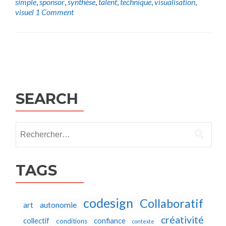
simple
,
sponsor
,
synthèse
,
talent
,
technique
,
visualisation
,
visuel
1 Comment
Posts
navigation
SEARCH
Rechercher :
TAGS
codesign
Collaboratif
autonomie
art
créativité
collectif
confiance
conditions
contexte