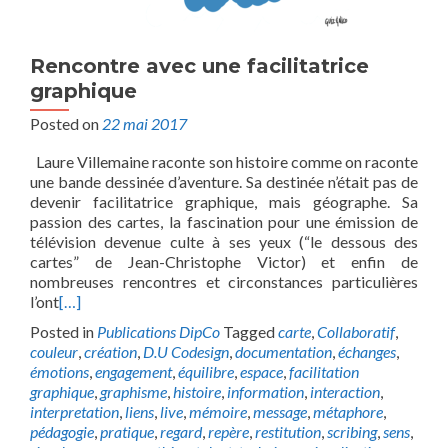
Rencontre avec une facilitatrice
graphique
Posted on
22 mai 2017
Laure Villemaine raconte son histoire comme on raconte
une bande dessinée d’aventure. Sa destinée n’était pas de
devenir facilitatrice graphique, mais géographe. Sa
passion des cartes, la fascination pour une émission de
télévision devenue culte à ses yeux (“le dessous des
cartes” de Jean-Christophe Victor) et enfin de
nombreuses rencontres et circonstances particulières
l’ont
[…]
Posted in
Publications DipCo
Tagged
carte
,
Collaboratif
,
couleur
,
création
,
D.U Codesign
,
documentation
,
échanges
,
émotions
,
engagement
,
équilibre
,
espace
,
facilitation
graphique
,
graphisme
,
histoire
,
information
,
interaction
,
interpretation
,
liens
,
live
,
mémoire
,
message
,
métaphore
,
pédagogie
,
pratique
,
regard
,
repère
,
restitution
,
scribing
,
sens
,