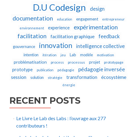
D.U Codesign
design
documentation
engagement
education
entrepreneur
expérimentation
experience
environnement
facilitation
feedback
facilitation graphique
innovation
intelligence collective
gouvernance
Lab
intention
modèle
itération
jeu
motivation
problématisation
projet
process
processus
prototypage
pédagogie inversée
prototype
publication
pédagogie
écosystème
session
transformation
solution
stratégie
énergie
RECENT POSTS
Le Livre Le Lab des Labs : l’ouvrage aux 277
contributeurs !