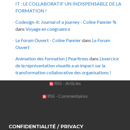
IT : LE COLLABORATIF UN INDISPENSABLE DE LA
FORMATION !
Codesign-it: Journal of a journey - Coline Pannier %
dans
Voyage en congruence
Le Forum Ouvert - Coline Pannier
dans
Le Forum
Ouvert
Animation des formation | Pearltrees
dans
L’exercice
de la représentation visuelle a un impact sur la
transformation collaborative des organisations !
RSS - Articles
RSS - Commentaires
CONFIDENTIALITÉ / PRIVACY