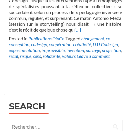
Codesign. Jusque là les interventions type « témoignages
de spécialistes poussant à la réflexion collective » se
succédaient selon un process de « pédagogie inversée »
commun, régulier, et surprenant. Ce matin Antonio Meza,
(session sur le storytelling) nous disait : « une histoire,
c’est le récit de quelque chose qui
[…]
Posted in
Publications DipCo
Tagged
changement
,
co-
conception
,
codesign
,
coopération
,
créativité
,
D.U Codesign
,
expérimentation
,
imprévisible
,
invention
,
partage
,
projection
,
recul
,
risque
,
sens
,
solidarité
,
valeurs
Leave a comment
Posts
navigation
SEARCH
Rechercher :