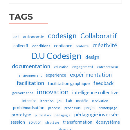
TAGS
codesign
Collaboratif
autonomie
art
créativité
collectif
confiance
conditions
contexte
D.U Codesign
design
documentation
engagement
education
entrepreneur
expérimentation
experience
environnement
facilitation
feedback
facilitation graphique
innovation
intelligence collective
gouvernance
Lab
intention
modèle
itération
jeu
motivation
problématisation
projet
process
processus
prototypage
pédagogie inversée
prototype
publication
pédagogie
écosystème
session
transformation
solution
stratégie
énergie