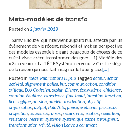
Meta-modèles de transfo
Posted on
2 janvier 2018
Samy Ellouze, qui intervient aujourd’hui, affecté par un
évènement de vie récent, rebondit et met en perspective
des modèles essentiels disant beaucoup de choses de ce
qu’est vivre, créer, transformer, designer… 1) Modèle des
« 3 cerveaux » La TÊTE Système nerveux -> C’est le siège
de la raison qui nous fait imaginer le futur grâce
[…]
Posted in
Ideas
,
Publications DipCo
Tagged
acteur
,
action
,
activité
,
alignement
,
balise
,
but
,
communication
,
condition
,
critique
,
D.U Codesign
,
design
,
Disney
,
écosystème
,
efficience
,
emotion
,
équilibre
,
experience
,
flux
,
input
,
intention
,
itération
,
lieu
,
logique
,
mission
,
modèle
,
motivation
,
objectif
,
organisation
,
output
,
Palo Alto
,
phase
,
problème
,
processus
,
projection
,
puissance
,
raison
,
récursivité
,
relation
,
répétition
,
résistance
,
ressenti
,
système
,
systémique
,
tâche
,
throughput
,
transformation
,
vérité
,
vision
Leave a comment