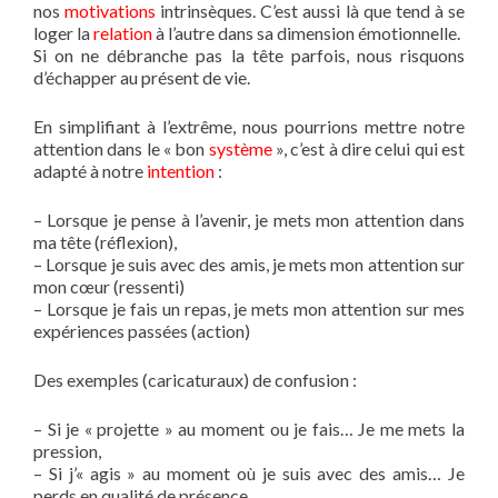
nos
motivations
intrinsèques. C’est aussi là que tend à se
loger la
relation
à l’autre dans sa dimension émotionnelle.
Si on ne débranche pas la tête parfois, nous risquons
d’échapper au présent de vie.
En simplifiant à l’extrême, nous pourrions mettre notre
attention dans le « bon
système
», c’est à dire celui qui est
adapté à notre
intention
:
– Lorsque je pense à l’avenir, je mets mon attention dans
ma tête (réflexion),
– Lorsque je suis avec des amis, je mets mon attention sur
mon cœur (ressenti)
– Lorsque je fais un repas, je mets mon attention sur mes
expériences passées (action)
Des exemples (caricaturaux) de confusion :
– Si je « projette » au moment ou je fais… Je me mets la
pression,
– Si j’« agis » au moment où je suis avec des amis… Je
perds en qualité de présence,