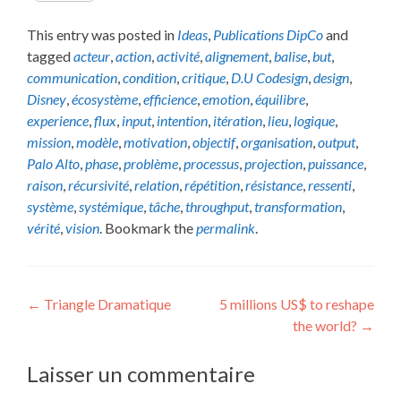
This entry was posted in
Ideas
,
Publications DipCo
and
tagged
acteur
,
action
,
activité
,
alignement
,
balise
,
but
,
communication
,
condition
,
critique
,
D.U Codesign
,
design
,
Disney
,
écosystème
,
efficience
,
emotion
,
équilibre
,
experience
,
flux
,
input
,
intention
,
itération
,
lieu
,
logique
,
mission
,
modèle
,
motivation
,
objectif
,
organisation
,
output
,
Palo Alto
,
phase
,
problème
,
processus
,
projection
,
puissance
,
raison
,
récursivité
,
relation
,
répétition
,
résistance
,
ressenti
,
système
,
systémique
,
tâche
,
throughput
,
transformation
,
vérité
,
vision
. Bookmark the
permalink
.
Post
←
Triangle Dramatique
5 millions US$ to reshape
the world?
→
navigation
Laisser un commentaire