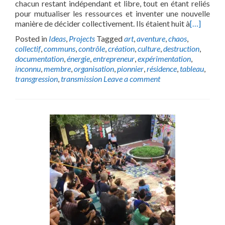
chacun restant indépendant et libre, tout en étant reliés
pour mutualiser les ressources et inventer une nouvelle
manière de décider collectivement. Ils étaient huit à
[…]
Posted in
Ideas
,
Projects
Tagged
art
,
aventure
,
chaos
,
collectif
,
communs
,
contrôle
,
création
,
culture
,
destruction
,
documentation
,
énergie
,
entrepreneur
,
expérimentation
,
inconnu
,
membre
,
organisation
,
pionnier
,
résidence
,
tableau
,
transgression
,
transmission
Leave a comment