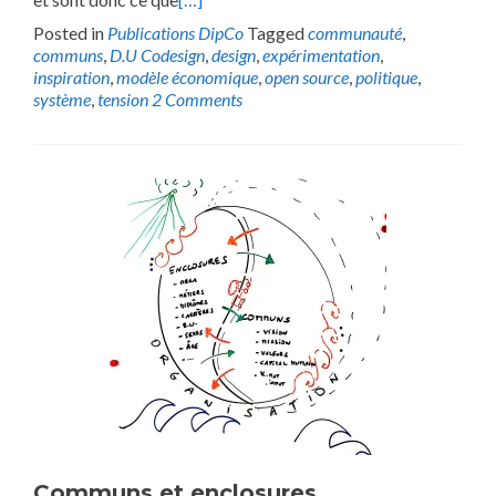
Posted in
Publications DipCo
Tagged
communauté
,
communs
,
D.U Codesign
,
design
,
expérimentation
,
inspiration
,
modèle économique
,
open source
,
politique
,
système
,
tension
2 Comments
Communs et enclosures…