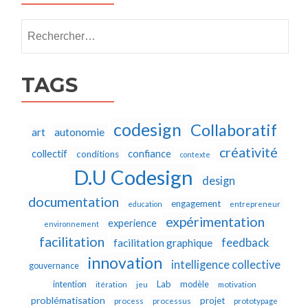
Rechercher :
TAGS
codesign
Collaboratif
autonomie
art
créativité
collectif
confiance
conditions
contexte
D.U Codesign
design
documentation
engagement
education
entrepreneur
expérimentation
experience
environnement
facilitation
feedback
facilitation graphique
innovation
intelligence collective
gouvernance
Lab
intention
modèle
itération
jeu
motivation
problématisation
projet
process
processus
prototypage