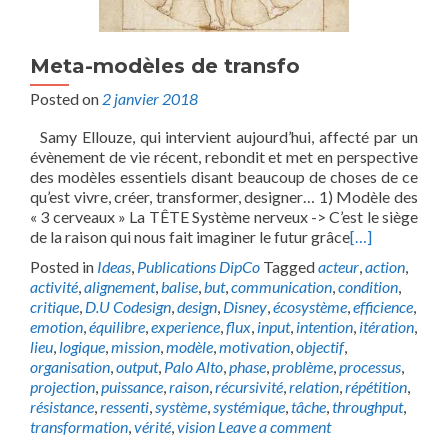
Meta-modèles de transfo
Posted on
2 janvier 2018
Samy Ellouze, qui intervient aujourd’hui, affecté par un
évènement de vie récent, rebondit et met en perspective
des modèles essentiels disant beaucoup de choses de ce
qu’est vivre, créer, transformer, designer… 1) Modèle des
« 3 cerveaux » La TÊTE Système nerveux -> C’est le siège
de la raison qui nous fait imaginer le futur grâce
[…]
Posted in
Ideas
,
Publications DipCo
Tagged
acteur
,
action
,
activité
,
alignement
,
balise
,
but
,
communication
,
condition
,
critique
,
D.U Codesign
,
design
,
Disney
,
écosystème
,
efficience
,
emotion
,
équilibre
,
experience
,
flux
,
input
,
intention
,
itération
,
lieu
,
logique
,
mission
,
modèle
,
motivation
,
objectif
,
organisation
,
output
,
Palo Alto
,
phase
,
problème
,
processus
,
projection
,
puissance
,
raison
,
récursivité
,
relation
,
répétition
,
résistance
,
ressenti
,
système
,
systémique
,
tâche
,
throughput
,
transformation
,
vérité
,
vision
Leave a comment