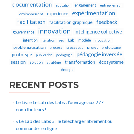
documentation
engagement
education
entrepreneur
expérimentation
experience
environnement
facilitation
feedback
facilitation graphique
innovation
intelligence collective
gouvernance
Lab
intention
modèle
itération
jeu
motivation
problématisation
projet
process
processus
prototypage
pédagogie inversée
prototype
publication
pédagogie
écosystème
session
transformation
solution
stratégie
énergie
RECENT POSTS
Le Livre Le Lab des Labs : l’ouvrage aux 277
contributeurs !
« Le Lab des Labs » : le télecharger librement ou
commander en ligne