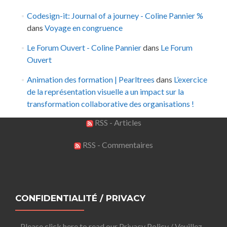
Codesign-it: Journal of a journey - Coline Pannier %
dans
Voyage en congruence
Le Forum Ouvert - Coline Pannier
dans
Le Forum
Ouvert
Animation des formation | Pearltrees
dans
L’exercice
de la représentation visuelle a un impact sur la
transformation collaborative des organisations !
RSS - Articles
RSS - Commentaires
CONFIDENTIALITÉ / PRIVACY
Please click here to read our Privacy Policy / Veuillez