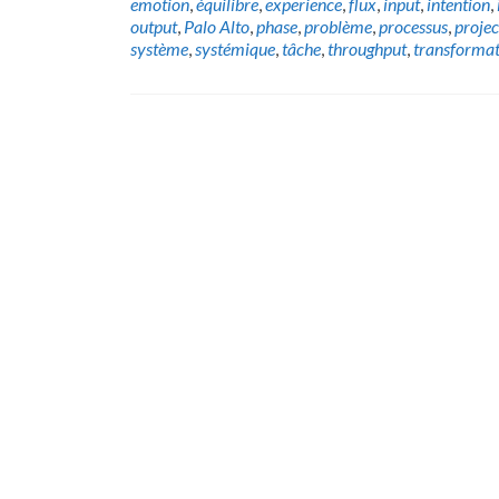
emotion
,
équilibre
,
experience
,
flux
,
input
,
intention
,
output
,
Palo Alto
,
phase
,
problème
,
processus
,
projec
système
,
systémique
,
tâche
,
throughput
,
transformat
Posts
navigation