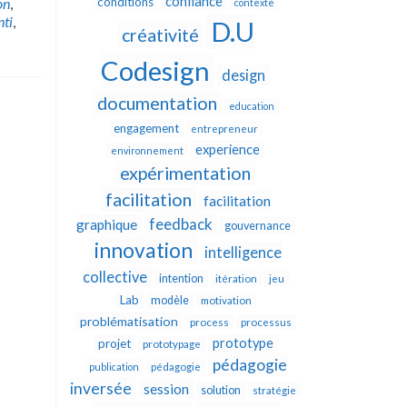
confiance
on
,
conditions
contexte
nti
,
D.U
créativité
Codesign
design
documentation
education
engagement
entrepreneur
experience
environnement
expérimentation
facilitation
facilitation
feedback
graphique
gouvernance
innovation
intelligence
collective
intention
itération
jeu
Lab
modèle
motivation
problématisation
process
processus
prototype
projet
prototypage
pédagogie
publication
pédagogie
inversée
session
solution
stratégie