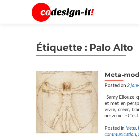
Étiquette :
Palo Alto
Meta-modè
Posted on
2 jan
Samy Ellouze, qu
et met en persp
vivre, créer, 
nerveux -> C’est 
Posted in
Ideas
,
communication
,