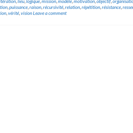
itération
,
lieu
,
logique
,
mission
,
modèle
,
motivation
,
objectif
,
organisati
tion
,
puissance
,
raison
,
récursivité
,
relation
,
répétition
,
résistance
,
resse
ion
,
vérité
,
vision
Leave a comment