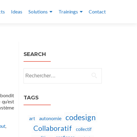
cts
Ideas
Solutions
Trainings
Contact
SEARCH
Rechercher :
ebondit
TAGS
 qu’est
Système
codesign
autonomie
art
but
,
Collaboratif
collectif