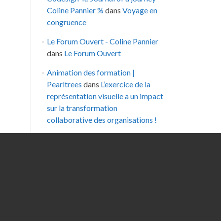
Coline Pannier %
dans
Voyage en
congruence
Le Forum Ouvert - Coline Pannier
dans
Le Forum Ouvert
Animation des formation |
Pearltrees
dans
L’exercice de la
représentation visuelle a un impact
sur la transformation
collaborative des organisations !