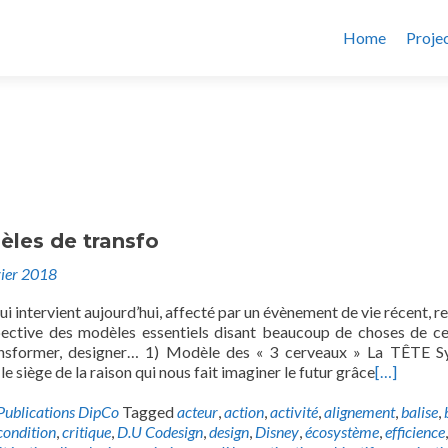
Home
Proje
les de transfo
vier 2018
i intervient aujourd’hui, affecté par un évènement de vie récent, r
ective des modèles essentiels disant beaucoup de choses de ce
transformer, designer… 1) Modèle des « 3 cerveaux » La TÊTE 
le siège de la raison qui nous fait imaginer le futur grâce
[…]
Publications DipCo
Tagged
acteur
,
action
,
activité
,
alignement
,
balise
,
condition
,
critique
,
D.U Codesign
,
design
,
Disney
,
écosystème
,
efficience
,