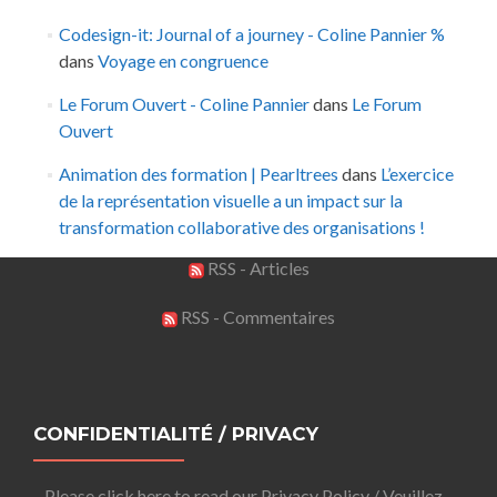
Codesign-it: Journal of a journey - Coline Pannier %
dans
Voyage en congruence
Le Forum Ouvert - Coline Pannier
dans
Le Forum
Ouvert
Animation des formation | Pearltrees
dans
L’exercice
de la représentation visuelle a un impact sur la
transformation collaborative des organisations !
RSS - Articles
RSS - Commentaires
CONFIDENTIALITÉ / PRIVACY
Please click here to read our Privacy Policy / Veuillez