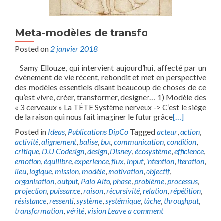
Meta-modèles de transfo
Posted on
2 janvier 2018
Samy Ellouze, qui intervient aujourd’hui, affecté par un
évènement de vie récent, rebondit et met en perspective
des modèles essentiels disant beaucoup de choses de ce
qu’est vivre, créer, transformer, designer… 1) Modèle des
« 3 cerveaux » La TÊTE Système nerveux -> C’est le siège
de la raison qui nous fait imaginer le futur grâce
[…]
Posted in
Ideas
,
Publications DipCo
Tagged
acteur
,
action
,
activité
,
alignement
,
balise
,
but
,
communication
,
condition
,
critique
,
D.U Codesign
,
design
,
Disney
,
écosystème
,
efficience
,
emotion
,
équilibre
,
experience
,
flux
,
input
,
intention
,
itération
,
lieu
,
logique
,
mission
,
modèle
,
motivation
,
objectif
,
organisation
,
output
,
Palo Alto
,
phase
,
problème
,
processus
,
projection
,
puissance
,
raison
,
récursivité
,
relation
,
répétition
,
résistance
,
ressenti
,
système
,
systémique
,
tâche
,
throughput
,
transformation
,
vérité
,
vision
Leave a comment