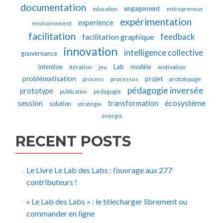
documentation
engagement
education
entrepreneur
expérimentation
experience
environnement
facilitation
feedback
facilitation graphique
innovation
intelligence collective
gouvernance
Lab
intention
modèle
itération
jeu
motivation
problématisation
projet
process
processus
prototypage
pédagogie inversée
prototype
publication
pédagogie
écosystème
session
transformation
solution
stratégie
énergie
RECENT POSTS
Le Livre Le Lab des Labs : l’ouvrage aux 277
contributeurs !
« Le Lab des Labs » : le télecharger librement ou
commander en ligne