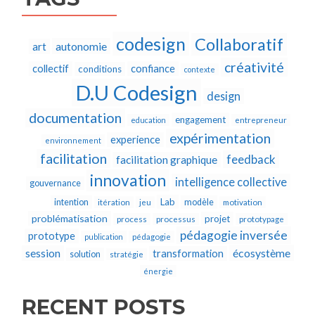
codesign
Collaboratif
autonomie
art
créativité
collectif
confiance
conditions
contexte
D.U Codesign
design
documentation
engagement
education
entrepreneur
expérimentation
experience
environnement
facilitation
feedback
facilitation graphique
innovation
intelligence collective
gouvernance
Lab
intention
modèle
itération
jeu
motivation
problématisation
projet
process
processus
prototypage
pédagogie inversée
prototype
publication
pédagogie
écosystème
session
transformation
solution
stratégie
énergie
RECENT POSTS