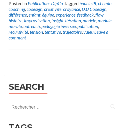
Posted in
Publications DipCo
Tagged
boucle PI
,
chemin
,
coaching
,
codesign
,
créativité
,
croyance
,
D.U Codesign
,
différence
,
enfant
,
équipe
,
experience
,
feedback
,
flow
,
histoire
,
improvisation
,
insight
,
itération
,
modèle
,
module
,
morale
,
outreach
,
pédagogie inversée
,
publication
,
récursivité
,
tension
,
tentative
,
trajectoire
,
valeu
Leave a
comment
Posts
navigation
SEARCH
Rechercher :
TAGS