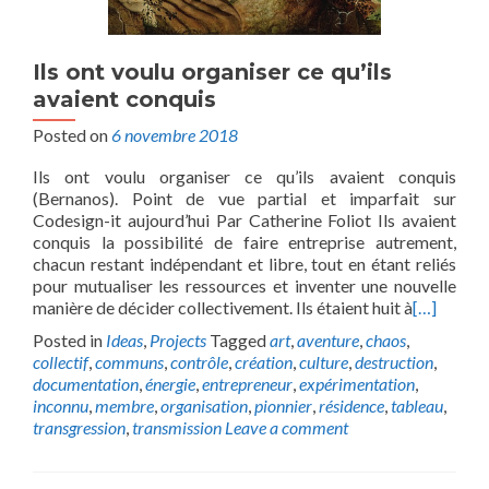
Ils ont voulu organiser ce qu’ils
avaient conquis
Posted on
6 novembre 2018
Ils ont voulu organiser ce qu’ils avaient conquis
(Bernanos). Point de vue partial et imparfait sur
Codesign-it aujourd’hui Par Catherine Foliot Ils avaient
conquis la possibilité de faire entreprise autrement,
chacun restant indépendant et libre, tout en étant reliés
pour mutualiser les ressources et inventer une nouvelle
manière de décider collectivement. Ils étaient huit à
[…]
Posted in
Ideas
,
Projects
Tagged
art
,
aventure
,
chaos
,
collectif
,
communs
,
contrôle
,
création
,
culture
,
destruction
,
documentation
,
énergie
,
entrepreneur
,
expérimentation
,
inconnu
,
membre
,
organisation
,
pionnier
,
résidence
,
tableau
,
transgression
,
transmission
Leave a comment