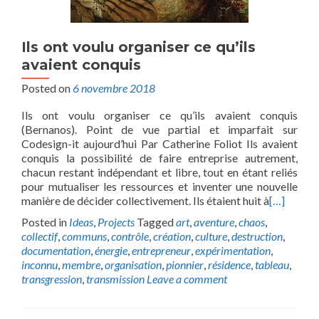
Ils ont voulu organiser ce qu’ils
avaient conquis
Posted on
6 novembre 2018
Ils ont voulu organiser ce qu’ils avaient conquis
(Bernanos). Point de vue partial et imparfait sur
Codesign-it aujourd’hui Par Catherine Foliot Ils avaient
conquis la possibilité de faire entreprise autrement,
chacun restant indépendant et libre, tout en étant reliés
pour mutualiser les ressources et inventer une nouvelle
manière de décider collectivement. Ils étaient huit à
[…]
Posted in
Ideas
,
Projects
Tagged
art
,
aventure
,
chaos
,
collectif
,
communs
,
contrôle
,
création
,
culture
,
destruction
,
documentation
,
énergie
,
entrepreneur
,
expérimentation
,
inconnu
,
membre
,
organisation
,
pionnier
,
résidence
,
tableau
,
transgression
,
transmission
Leave a comment