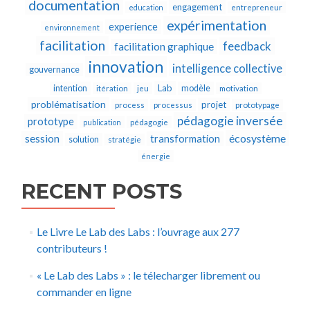
documentation
engagement
education
entrepreneur
expérimentation
experience
environnement
facilitation
feedback
facilitation graphique
innovation
intelligence collective
gouvernance
Lab
intention
modèle
itération
jeu
motivation
problématisation
projet
process
processus
prototypage
pédagogie inversée
prototype
publication
pédagogie
écosystème
session
transformation
solution
stratégie
énergie
RECENT POSTS
Le Livre Le Lab des Labs : l’ouvrage aux 277
contributeurs !
« Le Lab des Labs » : le télecharger librement ou
commander en ligne