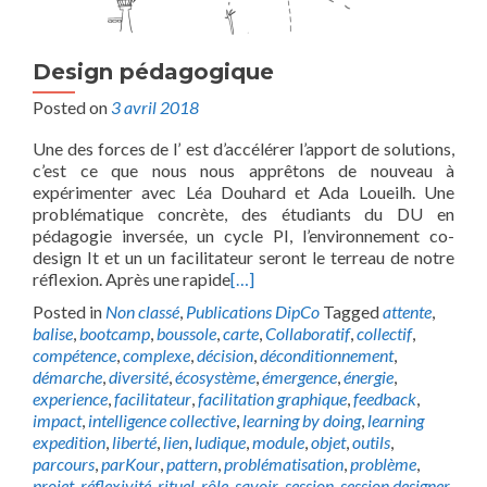
Design pédagogique
Posted on
3 avril 2018
Une des forces de l’ est d’accélérer l’apport de solutions,
c’est ce que nous nous apprêtons de nouveau à
expérimenter avec Léa Douhard et Ada Loueilh. Une
problématique concrète, des étudiants du DU en
pédagogie inversée, un cycle PI, l’environnement co-
design It et un un facilitateur seront le terreau de notre
réflexion. Après une rapide
[…]
Posted in
Non classé
,
Publications DipCo
Tagged
attente
,
balise
,
bootcamp
,
boussole
,
carte
,
Collaboratif
,
collectif
,
compétence
,
complexe
,
décision
,
déconditionnement
,
démarche
,
diversité
,
écosystème
,
émergence
,
énergie
,
experience
,
facilitateur
,
facilitation graphique
,
feedback
,
impact
,
intelligence collective
,
learning by doing
,
learning
expedition
,
liberté
,
lien
,
ludique
,
module
,
objet
,
outils
,
parcours
,
parKour
,
pattern
,
problématisation
,
problème
,
projet
,
réflexivité
,
rituel
,
rôle
,
savoir
,
session
,
session designer
,