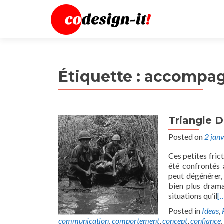
Étiquette :
accompag
Triangle 
Posted on
2 jan
Ces petites fric
été confrontés 
peut dégénérer,
bien plus drama
situations qu’il
[
Posted in
Ideas
,
communication
,
comportement
,
concept
,
confiance
,