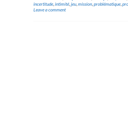
incertitude
,
intimité
,
jeu
,
mission
,
problématique
,
pr
Leave a comment
Posts
navigation