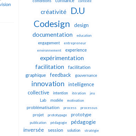
confiance
conditions
contexte
vision
D.U
créativité
Codesign
design
documentation
education
engagement
entrepreneur
experience
environnement
expérimentation
facilitation
facilitation
feedback
graphique
gouvernance
innovation
intelligence
collective
intention
itération
jeu
Lab
modèle
motivation
problématisation
process
processus
prototype
projet
prototypage
pédagogie
publication
pédagogie
inversée
session
solution
stratégie