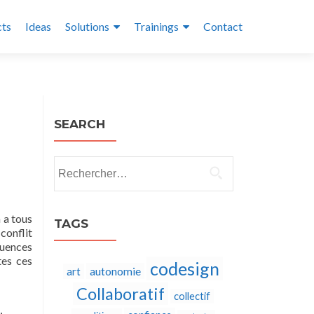
cts
Ideas
Solutions
Trainings
Contact
SEARCH
Rechercher :
 a tous
TAGS
conflit
quences
tes ces
codesign
autonomie
art
Collaboratif
collectif
,