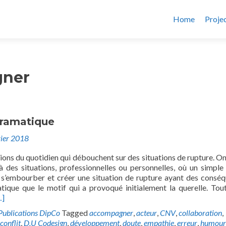
Home
Proje
ner
Dramatique
vier 2018
tions du quotidien qui débouchent sur des situations de rupture. On
à des situations, professionnelles ou personnelles, où un simple 
 s’embourber et créer une situation de rupture ayant des consé
tique que le motif qui a provoqué initialement la querelle. Tou
…]
Publications DipCo
Tagged
accompagner
,
acteur
,
CNV
,
collaboration
,
conflit
,
D.U Codesign
,
développement
,
doute
,
empathie
,
erreur
,
humour