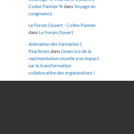
Coline Pannier %
dans
Voyage en
congruence
Le Forum Ouvert - Coline Pannier
dans
Le Forum Ouvert
Animation des formation |
Pearltrees
dans
L’exercice de la
représentation visuelle a un impact
sur la transformation
collaborative des organisations !