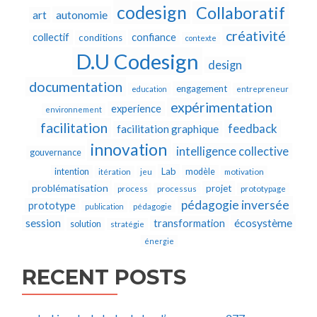
codesign
Collaboratif
autonomie
art
créativité
collectif
confiance
conditions
contexte
D.U Codesign
design
documentation
engagement
education
entrepreneur
expérimentation
experience
environnement
facilitation
feedback
facilitation graphique
innovation
intelligence collective
gouvernance
Lab
intention
modèle
itération
jeu
motivation
problématisation
projet
process
processus
prototypage
pédagogie inversée
prototype
publication
pédagogie
écosystème
session
transformation
solution
stratégie
énergie
RECENT POSTS