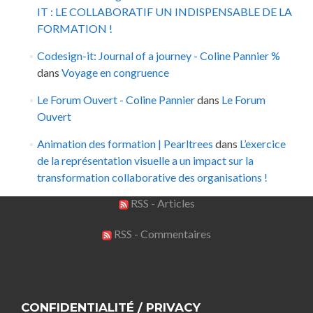
IT : LE COLLABORATIF UN INDISPENSABLE DE LA
FORMATION !
Codesign-it: Journal of a journey - Coline Pannier %
dans
Voyage en congruence
Le Forum Ouvert - Coline Pannier
dans
Le Forum
Ouvert
Animation des formation | Pearltrees
dans
L’exercice
de la représentation visuelle a un impact sur la
transformation collaborative des organisations !
RSS - Articles
RSS - Commentaires
CONFIDENTIALITÉ / PRIVACY