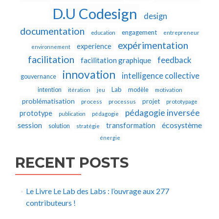
D.U Codesign
design
documentation
engagement
education
entrepreneur
expérimentation
experience
environnement
facilitation
feedback
facilitation graphique
innovation
intelligence collective
gouvernance
Lab
intention
modèle
itération
jeu
motivation
problématisation
projet
process
processus
prototypage
pédagogie inversée
prototype
publication
pédagogie
écosystème
session
transformation
solution
stratégie
énergie
RECENT POSTS
Le Livre Le Lab des Labs : l’ouvrage aux 277
contributeurs !