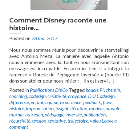
Comment Disney raconte une
histoire…
Posted on
28 mai 2017
Nous nous sommes réunis pour découvrir le storytelling
avec Antonio Meza. La manière avec laquelle Antonio
nous a emmenés avec lui tout en nous transmettant son
message est incroyable. En premier lieu, il a intégré la
fameuse « Boucle de Pédagogie Inversée » (boucle PI)
dans son atelier pour nous initier : Il s’est servi
[…]
Posted in
Publications DipCo
Tagged
boucle PI
,
chemin
,
coaching
,
codesign
,
créativité
,
croyance
,
D.U Codesign
,
différence
,
enfant
,
équipe
,
experience
,
feedback
,
flow
,
histoire
,
improvisation
,
insight
,
itération
,
modèle
,
module
,
morale
,
outreach
,
pédagogie inversée
,
publication
,
récursivité
,
tension
,
tentative
,
trajectoire
,
valeu
Leave a
comment