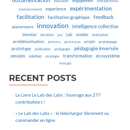
engagement
education
entrepreneur
expérimentation
experience
environnement
facilitation
feedback
facilitation graphique
innovation
intelligence collective
gouvernance
Lab
intention
modèle
itération
jeu
motivation
problématisation
projet
process
processus
prototypage
pédagogie inversée
prototype
publication
pédagogie
écosystème
session
transformation
solution
stratégie
énergie
RECENT POSTS
Le Livre Le Lab des Labs : l’ouvrage aux 277
contributeurs !
« Le Lab des Labs » : le télecharger librement ou
commander en ligne