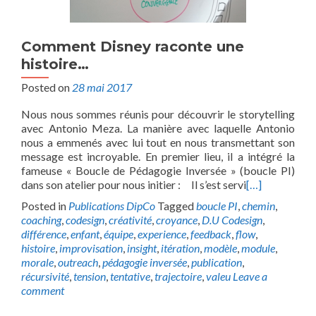
Comment Disney raconte une
histoire…
Posted on
28 mai 2017
Nous nous sommes réunis pour découvrir le storytelling
avec Antonio Meza. La manière avec laquelle Antonio
nous a emmenés avec lui tout en nous transmettant son
message est incroyable. En premier lieu, il a intégré la
fameuse « Boucle de Pédagogie Inversée » (boucle PI)
dans son atelier pour nous initier : Il s’est servi
[…]
Posted in
Publications DipCo
Tagged
boucle PI
,
chemin
,
coaching
,
codesign
,
créativité
,
croyance
,
D.U Codesign
,
différence
,
enfant
,
équipe
,
experience
,
feedback
,
flow
,
histoire
,
improvisation
,
insight
,
itération
,
modèle
,
module
,
morale
,
outreach
,
pédagogie inversée
,
publication
,
récursivité
,
tension
,
tentative
,
trajectoire
,
valeu
Leave a
comment