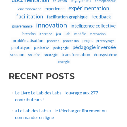
engagement
education
entrepreneur
expérimentation
experience
environnement
facilitation
feedback
facilitation graphique
innovation
intelligence collective
gouvernance
Lab
intention
modèle
itération
jeu
motivation
problématisation
projet
process
processus
prototypage
pédagogie inversée
prototype
publication
pédagogie
écosystème
session
transformation
solution
stratégie
énergie
RECENT POSTS
Le Livre Le Lab des Labs : l’ouvrage aux 277
contributeurs !
« Le Lab des Labs » : le télecharger librement ou
commander en ligne