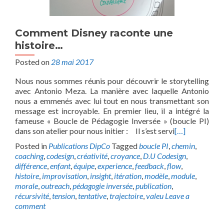
Comment Disney raconte une
histoire…
Posted on
28 mai 2017
Nous nous sommes réunis pour découvrir le storytelling
avec Antonio Meza. La manière avec laquelle Antonio
nous a emmenés avec lui tout en nous transmettant son
message est incroyable. En premier lieu, il a intégré la
fameuse « Boucle de Pédagogie Inversée » (boucle PI)
dans son atelier pour nous initier : Il s’est servi
[…]
Posted in
Publications DipCo
Tagged
boucle PI
,
chemin
,
coaching
,
codesign
,
créativité
,
croyance
,
D.U Codesign
,
différence
,
enfant
,
équipe
,
experience
,
feedback
,
flow
,
histoire
,
improvisation
,
insight
,
itération
,
modèle
,
module
,
morale
,
outreach
,
pédagogie inversée
,
publication
,
récursivité
,
tension
,
tentative
,
trajectoire
,
valeu
Leave a
comment