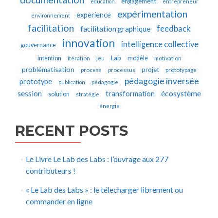
engagement
education
entrepreneur
expérimentation
experience
environnement
facilitation
feedback
facilitation graphique
innovation
intelligence collective
gouvernance
Lab
intention
modèle
itération
jeu
motivation
problématisation
projet
process
processus
prototypage
pédagogie inversée
prototype
publication
pédagogie
écosystème
session
transformation
solution
stratégie
énergie
RECENT POSTS
Le Livre Le Lab des Labs : l’ouvrage aux 277
contributeurs !
« Le Lab des Labs » : le télecharger librement ou
commander en ligne