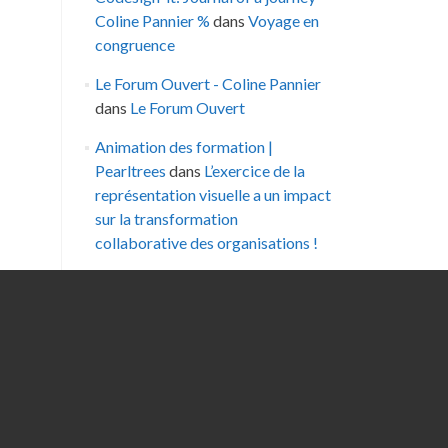
Coline Pannier %
dans
Voyage en
congruence
Le Forum Ouvert - Coline Pannier
dans
Le Forum Ouvert
Animation des formation |
Pearltrees
dans
L’exercice de la
représentation visuelle a un impact
sur la transformation
collaborative des organisations !