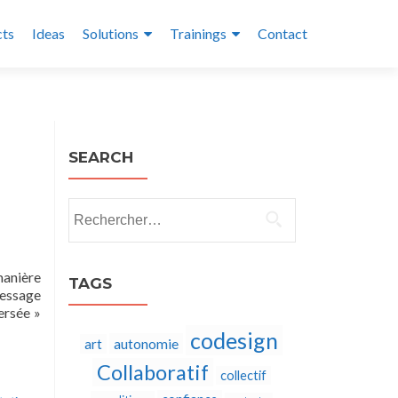
cts
Ideas
Solutions
Trainings
Contact
SEARCH
Rechercher :
manière
TAGS
message
ersée »
codesign
autonomie
art
Collaboratif
collectif