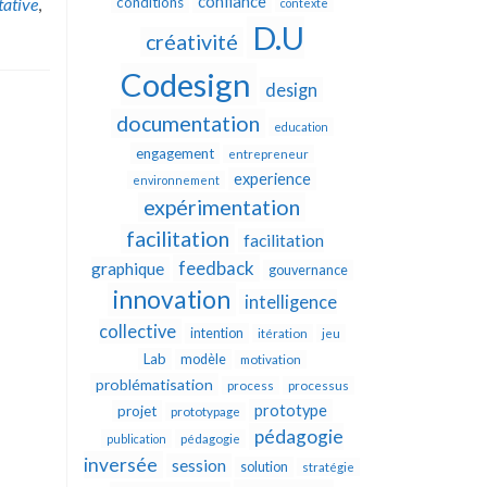
confiance
tative
,
conditions
contexte
D.U
créativité
Codesign
design
documentation
education
engagement
entrepreneur
experience
environnement
expérimentation
facilitation
facilitation
feedback
graphique
gouvernance
innovation
intelligence
collective
intention
itération
jeu
Lab
modèle
motivation
problématisation
process
processus
prototype
projet
prototypage
pédagogie
publication
pédagogie
inversée
session
solution
stratégie