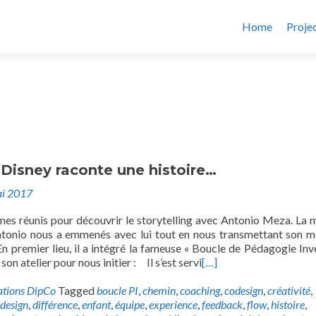
Home
Proje
isney raconte une histoire…
i 2017
s réunis pour découvrir le storytelling avec Antonio Meza. La 
ntonio nous a emmenés avec lui tout en nous transmettant son 
En premier lieu, il a intégré la fameuse « Boucle de Pédagogie Inv
son atelier pour nous initier : Il s’est servi
[…]
ations DipCo
Tagged
boucle PI
,
chemin
,
coaching
,
codesign
,
créativité
,
design
,
différence
,
enfant
,
équipe
,
experience
,
feedback
,
flow
,
histoire
,