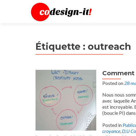
Étiquette :
outreach
Comment D
Posted on
28 ma
Nous nous somme
avec laquelle A
est incroyable. 
(boucle PI) dans 
Posted in
Public
croyance
,
D.U Co