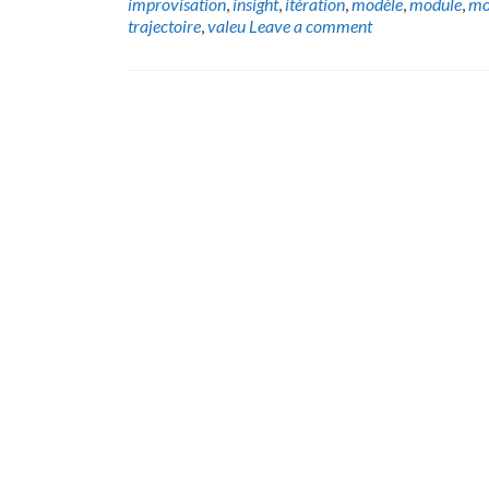
improvisation
,
insight
,
itération
,
modèle
,
module
,
mo
trajectoire
,
valeu
Leave a comment
Posts
navigation