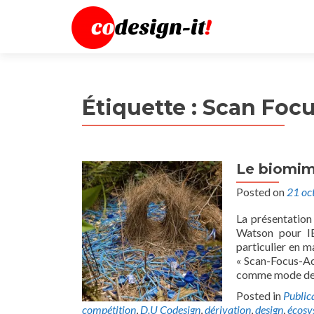
Étiquette :
Scan Focu
Le biomi
Posted on
21 oc
La présentation 
Watson pour IBM
particulier en m
« Scan-Focus-Ac
comme mode de 
Posted in
Public
compétition
,
D.U Codesign
,
dérivation
,
design
,
écosy