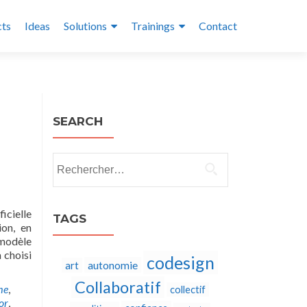
cts
Ideas
Solutions
Trainings
Contact
SEARCH
Rechercher :
icielle
TAGS
ion, en
 modèle
 choisi
codesign
autonomie
art
Collaboratif
me
,
collectif
or
,