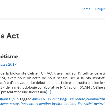
Home
Proje
s Act
métisme
tobre 2017
de la biologiste Céline TCHAO, travaillant sur l’intelligence artif
, avait pour objectif de nous sensibiliser à la bio-inspirat
atière d’innovation. Le début de cet article est structuré selon le
t » de la méthodologie collaborative MGTaylor. SCAN : Céline a
présentation une succession
[…]
ations DipCo
Tagged
animaux
,
apprentissage
,
art
,
beauté
,
biomimétis
stème
,
erreur
,
fonction
,
innovation
,
inspiration
,
kant
,
lien social
,
mgtayl