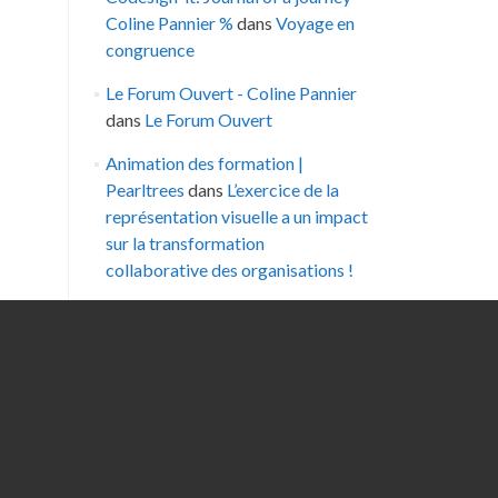
Coline Pannier %
dans
Voyage en
congruence
Le Forum Ouvert - Coline Pannier
dans
Le Forum Ouvert
Animation des formation |
Pearltrees
dans
L’exercice de la
représentation visuelle a un impact
sur la transformation
collaborative des organisations !