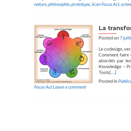
nature
,
philosophie
,
prototype
,
Scan Focus Act
,
scien
La transfo
Posted on
7 juil
Le codesign, vec
Comment faire é
abordés par les
Knowledge – Pro
Tools
[…]
Posted in
Public
Focus Act
Leave a comment
Posts
navigation