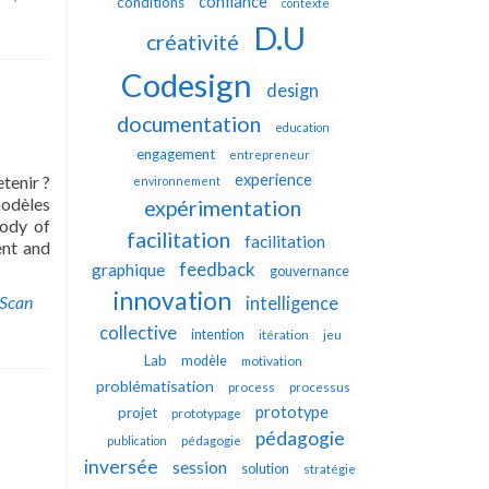
confiance
conditions
contexte
D.U
créativité
Codesign
design
documentation
education
engagement
entrepreneur
experience
tenir ?
environnement
modèles
expérimentation
Body of
facilitation
facilitation
ent and
feedback
graphique
gouvernance
innovation
Scan
intelligence
collective
intention
itération
jeu
Lab
modèle
motivation
problématisation
process
processus
prototype
projet
prototypage
pédagogie
publication
pédagogie
inversée
session
solution
stratégie