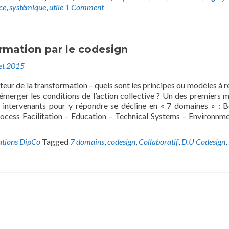
ce
,
systémique
,
utile
1 Comment
rmation par le codesign
let 2015
teur de la transformation – quels sont les principes ou modèles à re
merger les conditions de l’action collective ? Un des premiers 
 intervenants pour y répondre se décline en « 7 domaines » : 
cess Facilitation – Education – Technical Systems – Environnm
ations DipCo
Tagged
7 domains
,
codesign
,
Collaboratif
,
D.U Codesign
,