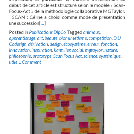
début de cet article est structuré selon le modèle « Scan-
Focus-Act » de la méthodologie collaborative MGTaylor.
SCAN : Céline a choisi comme mode de présentation
une succession
[…]
Posted in
Publications DipCo
Tagged
animaux
,
apprentissage
,
art
,
beauté
,
biomimétisme
,
compétition
,
D.U
Codesign
,
dérivation
,
design
,
écosystème
,
erreur
,
fonction
,
innovation
,
inspiration
,
kant
,
lien social
,
mgtaylor
,
nature
,
philosophie
,
prototype
,
Scan Focus Act
,
science
,
systémique
,
utile
1 Comment