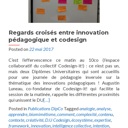
Regards croisés entre innovation
pédagogique et codesign
Posted on
22 mai 2017
C’est l’effervescence ce matin au 10co (l’espace
collaboratif du collectif Codesign-it!) : ce n’est pas un,
mais deux Diplômes Universitaires qui sont accueillis
pour une journée de pédagogie inversée sur la
thématique des innovations pédagogiques ! Augustin
Luneau, co-fondateur de Codesign-it! qui facilite la
session de la matinée, rappelle les différentes proximités
qui unissent le DU
[…]
Posted in
Publications DipCo
Tagged
analogie
,
analyse
,
apprendre
,
biomimétisme
,
comment
,
complexité
,
contenu
,
contexte
,
créativité
,
D.U Codesign
,
écosystème
,
expertise
,
framework
,
innovation
,
intelligence collective
,
intention
,