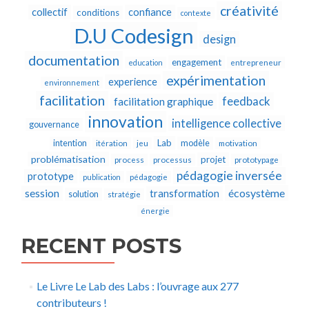
créativité
collectif
confiance
conditions
contexte
D.U Codesign
design
documentation
engagement
education
entrepreneur
expérimentation
experience
environnement
facilitation
feedback
facilitation graphique
innovation
intelligence collective
gouvernance
Lab
intention
modèle
itération
jeu
motivation
problématisation
projet
process
processus
prototypage
pédagogie inversée
prototype
publication
pédagogie
écosystème
session
transformation
solution
stratégie
énergie
RECENT POSTS
Le Livre Le Lab des Labs : l’ouvrage aux 277
contributeurs !