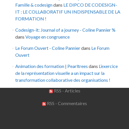
Famille & codesign
dans
LE DIPCO DE CODESIGN-
IT : LE COLLABORATIF UN INDISPENSABLE DE LA
FORMATION !
Codesign-it: Journal of a journey - Coline Pannier %
dans
Voyage en congruence
Le Forum Ouvert - Coline Pannier
dans
Le Forum
Ouvert
Animation des formation | Pearltrees
dans
L’exercice
de la représentation visuelle a un impact sur la
transformation collaborative des organisations !
RSS - Articles
RSS - Commentaires