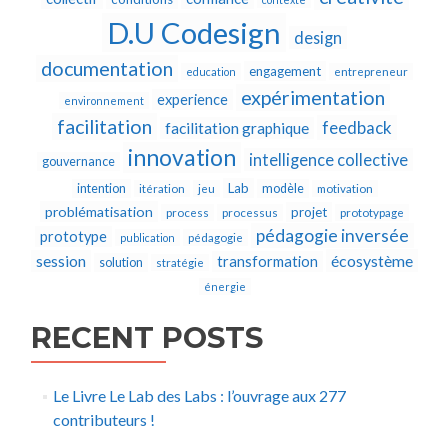
D.U Codesign
design
documentation
engagement
education
entrepreneur
expérimentation
experience
environnement
facilitation
feedback
facilitation graphique
innovation
intelligence collective
gouvernance
Lab
intention
modèle
itération
jeu
motivation
problématisation
projet
process
processus
prototypage
pédagogie inversée
prototype
publication
pédagogie
écosystème
session
transformation
solution
stratégie
énergie
RECENT POSTS
Le Livre Le Lab des Labs : l’ouvrage aux 277
contributeurs !