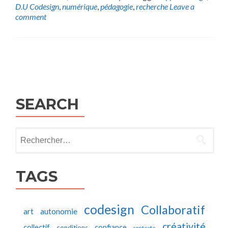
D.U Codesign
,
numérique
,
pédagogie
,
recherche
Leave a
comment
Posts
navigation
SEARCH
Rechercher :
TAGS
codesign
Collaboratif
autonomie
art
créativité
collectif
confiance
conditions
contexte