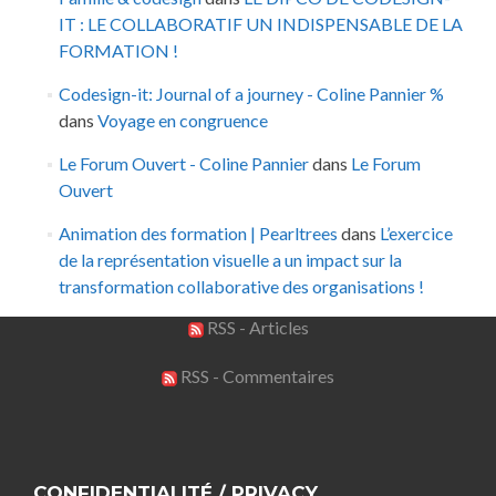
IT : LE COLLABORATIF UN INDISPENSABLE DE LA
FORMATION !
Codesign-it: Journal of a journey - Coline Pannier %
dans
Voyage en congruence
Le Forum Ouvert - Coline Pannier
dans
Le Forum
Ouvert
Animation des formation | Pearltrees
dans
L’exercice
de la représentation visuelle a un impact sur la
transformation collaborative des organisations !
RSS - Articles
RSS - Commentaires
CONFIDENTIALITÉ / PRIVACY