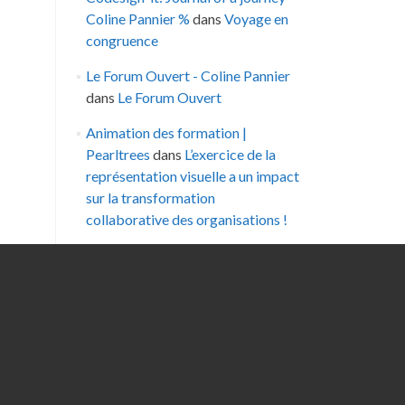
Coline Pannier %
dans
Voyage en
congruence
Le Forum Ouvert - Coline Pannier
dans
Le Forum Ouvert
Animation des formation |
Pearltrees
dans
L’exercice de la
représentation visuelle a un impact
sur la transformation
collaborative des organisations !