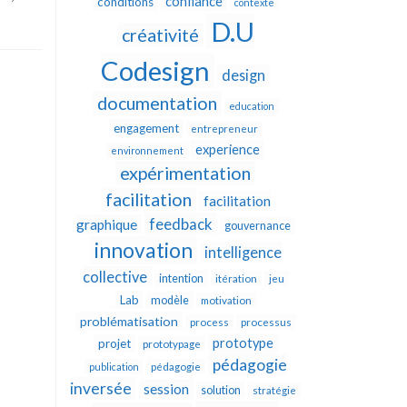
confiance
conditions
contexte
D.U
créativité
Codesign
design
documentation
education
engagement
entrepreneur
experience
environnement
expérimentation
facilitation
facilitation
feedback
graphique
gouvernance
innovation
intelligence
collective
intention
itération
jeu
Lab
modèle
motivation
problématisation
process
processus
prototype
projet
prototypage
pédagogie
publication
pédagogie
inversée
session
solution
stratégie