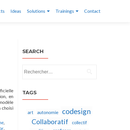
cts
Ideas
Solutions
Trainings
Contact
SEARCH
Rechercher :
icielle
TAGS
ion, en
 modèle
 choisi
codesign
autonomie
art
Collaboratif
me
,
collectif
or
,