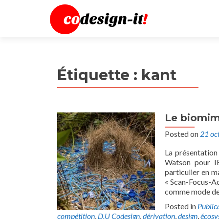
Étiquette :
kant
Le biomi
Posted on
21 oc
La présentation 
Watson pour IBM
particulier en m
« Scan-Focus-Ac
comme mode de 
Posted in
Public
compétition
,
D.U Codesign
,
dérivation
,
design
,
écosy