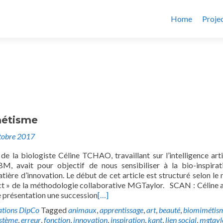
Home
Proje
métisme
tobre 2017
de la biologiste Céline TCHAO, travaillant sur l’intelligence artif
, avait pour objectif de nous sensibiliser à la bio-inspirat
atière d’innovation. Le début de cet article est structuré selon le
t » de la méthodologie collaborative MGTaylor. SCAN : Céline a
présentation une succession
[…]
ations DipCo
Tagged
animaux
,
apprentissage
,
art
,
beauté
,
biomimétis
stème
,
erreur
,
fonction
,
innovation
,
inspiration
,
kant
,
lien social
,
mgtayl