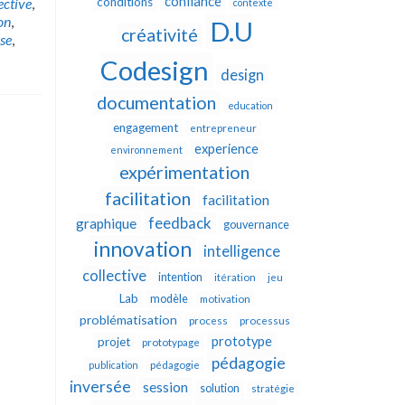
confiance
ective
,
conditions
contexte
on
,
D.U
créativité
se
,
Codesign
design
documentation
education
engagement
entrepreneur
experience
environnement
expérimentation
facilitation
facilitation
feedback
graphique
gouvernance
innovation
intelligence
collective
intention
itération
jeu
Lab
modèle
motivation
problématisation
process
processus
prototype
projet
prototypage
pédagogie
publication
pédagogie
inversée
session
solution
stratégie