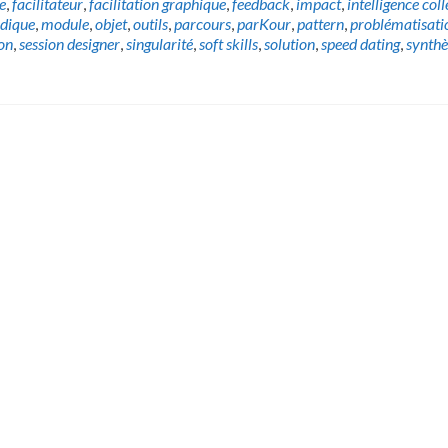
e
,
facilitateur
,
facilitation graphique
,
feedback
,
impact
,
intelligence coll
udique
,
module
,
objet
,
outils
,
parcours
,
parKour
,
pattern
,
problématisati
ion
,
session designer
,
singularité
,
soft skills
,
solution
,
speed dating
,
synthè