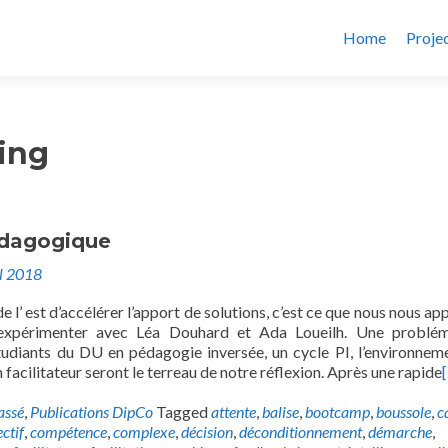
Home
Proje
ing
dagogique
il 2018
e l’ est d’accélérer l’apport de solutions, c’est ce que nous nous ap
expérimenter avec Léa Douhard et Ada Loueilh. Une problém
tudiants du DU en pédagogie inversée, un cycle PI, l’environnem
n facilitateur seront le terreau de notre réflexion. Après une rapide
assé
,
Publications DipCo
Tagged
attente
,
balise
,
bootcamp
,
boussole
,
c
ectif
,
compétence
,
complexe
,
décision
,
déconditionnement
,
démarche
,