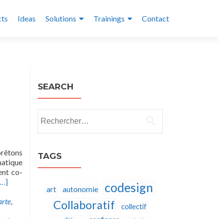
cts
Ideas
Solutions
Trainings
Contact
SEARCH
Rechercher :
prêtons
TAGS
atique
ent co-
[…]
codesign
autonomie
art
arte
,
Collaboratif
collectif