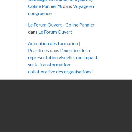
Coline Pannier %
dans
Voyage en
congruence
Le Forum Ouvert - Coline Pannier
dans
Le Forum Ouvert
Animation des formation |
Pearltrees
dans
L’exercice de la
représentation visuelle a un impact
sur la transformation
collaborative des organisations !