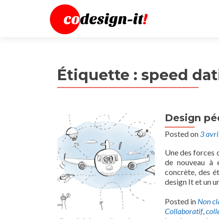
Étiquette :
speed dat
Design pé
Posted on
3 avr
Une des forces d
de nouveau à 
concrète, des é
design It et un u
Posted in
Non cl
Collaboratif
,
coll