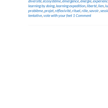
diversité
,
écosystème
,
émergence
,
énergie
,
experienc
learning by doing
,
learning expedition
,
liberté
,
lien
,
l
problème
,
projet
,
réflexivité
,
rituel
,
rôle
,
savoir
,
sess
tentative
,
vote with your feet
1 Comment
Posts
navigation