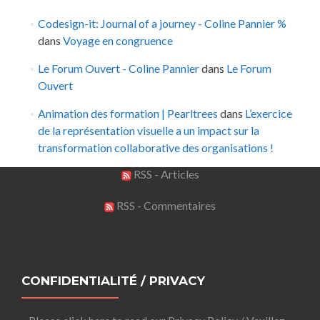
Codesign-it: Journal of a journey - Coline Pannier %
dans
Voyage en congruence
Le Forum Ouvert - Coline Pannier
dans
Le Forum
Ouvert
Animation des formation | Pearltrees
dans
L’exercice
de la représentation visuelle a un impact sur la
transformation collaborative des organisations !
RSS - Articles
RSS - Commentaires
CONFIDENTIALITÉ / PRIVACY