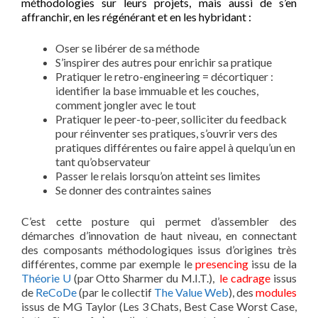
méthodologies sur leurs projets, mais aussi de s’en
affranchir, en les régénérant et en les hybridant :
Oser se libérer de sa méthode
S’inspirer des autres pour enrichir sa pratique
Pratiquer le retro-engineering = décortiquer :
identifier la base immuable et les couches,
comment jongler avec le tout
Pratiquer le peer-to-peer, solliciter du feedback
pour réinventer ses pratiques, s’ouvrir vers des
pratiques différentes ou faire appel à quelqu’un en
tant qu’observateur
Passer le relais lorsqu’on atteint ses limites
Se donner des contraintes saines
C’est cette posture qui permet d’assembler des
démarches d’innovation de haut niveau, en connectant
des composants méthodologiques issus d’origines très
différentes, comme par exemple le
presencing
issu de la
Théorie U
(par Otto Sharmer du M.I.T.),
le cadrage
issus
de
ReCoDe
(par le collectif
The Value Web
), des
modules
issus de MG Taylor (Les 3 Chats, Best Case Worst Case,