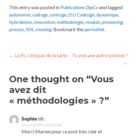
This entry was posted in
Publications DipCo
and tagged
autonomie
,
cadrage
,
centrage
,
D.U Codesign
,
dynamique
,
hybridation
,
innovation
,
méthodologie
,
module
,
presencing
,
process
,
SFA
,
visoning
. Bookmark the
permalink
.
Post
←
La P.I. c’est pas de la tarte
Tu vois une autre solution ?
→
navigation
One thought on “Vous
avez dit
« méthodologies » ?”
Sophie
dit :
10 mai 2018 à 12 h 50 min
Merci Marion pour ce post très clair et