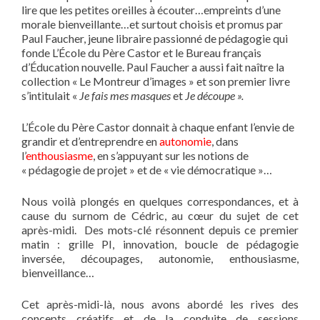
lire que les petites oreilles à écouter…empreints d’une
morale bienveillante…et surtout choisis et promus par
Paul Faucher, jeune libraire passionné de pédagogie qui
fonde L’École du Père Castor et le Bureau français
d’Éducation nouvelle. Paul Faucher a aussi fait naître la
collection « Le Montreur d’images » et son premier livre
s’intitulait «
Je fais mes masques
et
Je découpe ».
L’École du Père Castor donnait à chaque enfant l’envie de
grandir et d’entreprendre en
autonomie
, dans
l’
enthousiasme
, en s’appuyant sur les notions de
« pédagogie de projet » et de « vie démocratique »…
Nous voilà plongés en quelques correspondances, et à
cause du surnom de Cédric, au cœur du sujet de cet
après-midi. Des mots-clé résonnent depuis ce premier
matin : grille PI, innovation, boucle de pédagogie
inversée, découpages, autonomie, enthousiasme,
bienveillance…
Cet après-midi-là, nous avons abordé les rives des
concepts créatifs et de la conduite de sessions