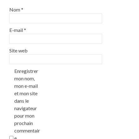
Nom
*
E-mail
*
Site web
Enregistrer
mon nom,
mon e-mail
et mon site
dans le
navigateur
pour mon
prochain
commentair
e.