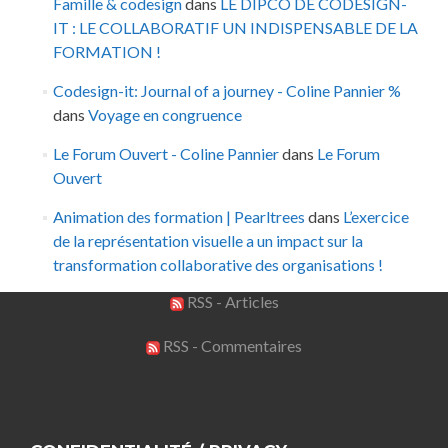
Famille & codesign
dans
LE DIPCO DE CODESIGN-
IT : LE COLLABORATIF UN INDISPENSABLE DE LA
FORMATION !
Codesign-it: Journal of a journey - Coline Pannier %
dans
Voyage en congruence
Le Forum Ouvert - Coline Pannier
dans
Le Forum
Ouvert
Animation des formation | Pearltrees
dans
L’exercice
de la représentation visuelle a un impact sur la
transformation collaborative des organisations !
RSS - Articles
RSS - Commentaires