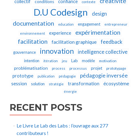
créativité
collectif
confiance
conditions
contexte
D.U Codesign
design
documentation
engagement
education
entrepreneur
expérimentation
experience
environnement
facilitation
feedback
facilitation graphique
innovation
intelligence collective
gouvernance
Lab
intention
modèle
itération
jeu
motivation
problématisation
projet
process
processus
prototypage
pédagogie inversée
prototype
publication
pédagogie
écosystème
session
transformation
solution
stratégie
énergie
RECENT POSTS
Le Livre Le Lab des Labs : l’ouvrage aux 277
contributeurs !