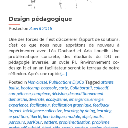
Design pédagogique
Posted on
3 avril 2018
Une des forces de l’ est d’accélérer l’apport de solutions,
c’est ce que nous nous apprêtons de nouveau à
expérimenter avec Léa Douhard et Ada Loueilh. Une
problématique concrète, des étudiants du DU en
pédagogie inversée, un cycle PI, l’environnement co-
design It et un un facilitateur seront le terreau de notre
réflexion. Après une rapide
[…]
Posted in
Non classé
,
Publications DipCo
Tagged
attente
,
balise
,
bootcamp
,
boussole
,
carte
,
Collaboratif
,
collectif
,
compétence
,
complexe
,
décision
,
déconditionnement
,
démarche
,
diversité
,
écosystème
,
émergence
,
énergie
,
experience
,
facilitateur
,
facilitation graphique
,
feedback
,
impact
,
intelligence collective
,
learning by doing
,
learning
expedition
,
liberté
,
lien
,
ludique
,
module
,
objet
,
outils
,
parcours
,
parKour
,
pattern
,
problématisation
,
problème
,
projet
,
réflexivité
,
rituel
,
rôle
,
savoir
,
session
,
session designer
,