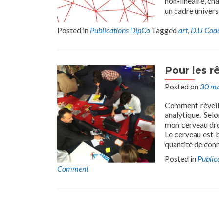
non-linéaire, ch
un cadre universit
Posted in
Publications DipCo
Tagged
art
,
D.U Code
Pour les r
Posted on
30 ma
Comment réveille
analytique. Sel
mon cerveau droi
Le cerveau est 
quantité de conn
Posted in
Public
Comment
Posts