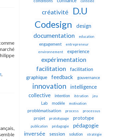
confiance
conditions
contexte
D.U
créativité
Codesign
design
documentation
education
i comme
engagement
entrepreneur
 marché
experience
environnement
ilippe
expérimentation
facilitation
facilitation
e
,
feedback
graphique
gouvernance
innovation
intelligence
collective
intention
itération
jeu
Lab
modèle
motivation
problématisation
process
processus
prototype
projet
prototypage
pédagogie
publication
pédagogie
ançais,
inversée
session
 semble
solution
stratégie