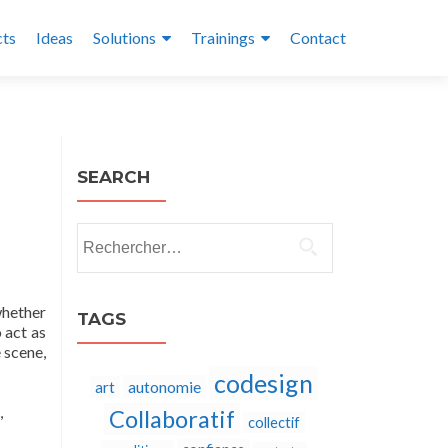
cts
Ideas
Solutions
Trainings
Contact
SEARCH
Rechercher :
whether
TAGS
 act as
 scene,
codesign
autonomie
art
,
Collaboratif
collectif