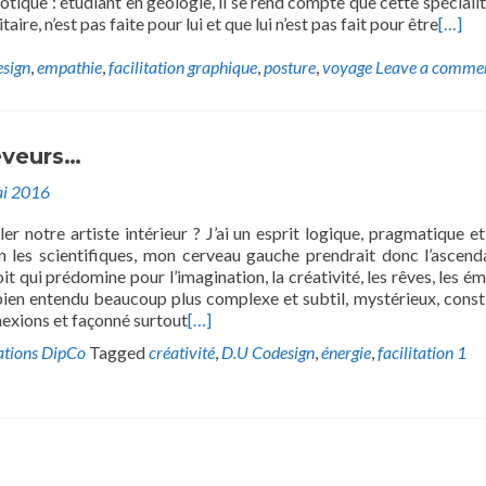
aotique : étudiant en géologie, il se rend compte que cette spécialit
aire, n’est pas faite pour lui et que lui n’est pas fait pour être
[…]
sign
,
empathie
,
facilitation graphique
,
posture
,
voyage
Leave a comme
êveurs…
i 2016
r notre artiste intérieur ? J’ai un esprit logique, pragmatique et
on les scientifiques, mon cerveau gauche prendrait donc l’ascend
t qui prédomine pour l’imagination, la créativité, les rêves, les ém
bien entendu beaucoup plus complexe et subtil, mystérieux, const
exions et façonné surtout
[…]
ations DipCo
Tagged
créativité
,
D.U Codesign
,
énergie
,
facilitation
1