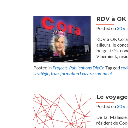
RDV à OK 
Posted on
30 ma
RDV à OK Cora…o
ailleurs, le con
belge très co
Vlaeminck, résid
Posted in
Projects
,
Publications DipCo
Tagged
cod
stratégie
,
transformation
Leave a comment
Le voyage
Posted on
30 ma
De la Malaisie,
résident de Code