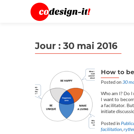
Jour :
30 mai 2016
How to be
Posted on
30 ma
Who am I? Do I 
I want to become
a facilitator. B
initiate discussi
Posted in
Public
facilitation
,
ryth