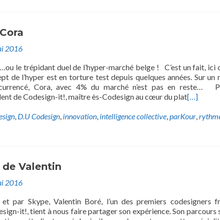
Cora
i 2016
u le trépidant duel de l’hyper-marché belge ! C’est un fait, ic
cept de l’hyper est en torture test depuis quelques années. Sur un
ncurrencé, Cora, avec 4% du marché n’est pas en reste… Ph
ent de Codesign-it!, maître ès-Codesign au cœur du plat
[…]
esign
,
D.U Codesign
,
innovation
,
intelligence collective
,
parKour
,
rythm
 de Valentin
i 2016
 et par Skype, Valentin Boré, l’un des premiers codesigners fr
sign-it!, tient à nous faire partager son expérience. Son parcours