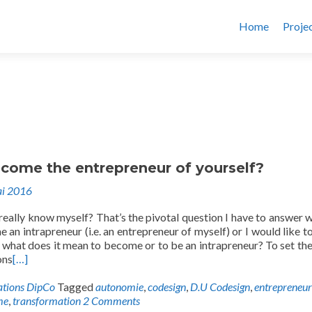
Home
Proje
come the entrepreneur of yourself?
i 2016
really know myself? That’s the pivotal question I have to answer 
 an intrapreneur (i.e. an entrepreneur of myself) or I would like to
ut what does it mean to become or to be an intrapreneur? To set the
ons
[…]
ations DipCo
Tagged
autonomie
,
codesign
,
D.U Codesign
,
entrepreneur
me
,
transformation
2 Comments