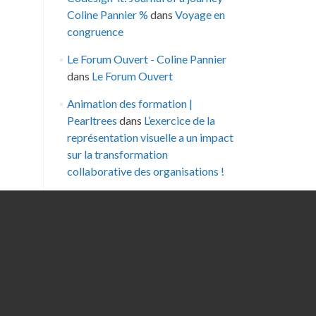
Coline Pannier %
dans
Voyage en
congruence
Le Forum Ouvert - Coline Pannier
dans
Le Forum Ouvert
Animation des formation |
Pearltrees
dans
L’exercice de la
représentation visuelle a un impact
sur la transformation
collaborative des organisations !