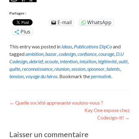
Partager :
E-mail
WhatsApp
Plus
This entry was posted in
Ideas
,
Publications DipCo
and
tagged
ambition
,
bazar
,
codesign
,
confiance
,
courage
,
D.U
Codesign
,
debrief
,
ecoute
,
intention
,
intuition
,
légitimité
,
outil
,
quête
,
reconnaissance
,
réunion
,
session
,
sposnsor
,
talents
,
tension
,
voyage du héros
. Bookmark the
permalink
.
Post
←
Quelle société apprenante voulons-nous ?
Kay One expose chez
navigation
Codesign-it!
→
Laisser un commentaire