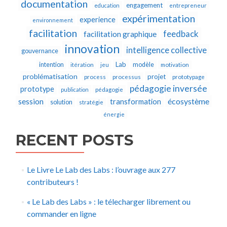
documentation
engagement
education
entrepreneur
expérimentation
experience
environnement
facilitation
feedback
facilitation graphique
innovation
intelligence collective
gouvernance
Lab
intention
modèle
itération
jeu
motivation
problématisation
projet
process
processus
prototypage
pédagogie inversée
prototype
publication
pédagogie
écosystème
session
transformation
solution
stratégie
énergie
RECENT POSTS
Le Livre Le Lab des Labs : l’ouvrage aux 277
contributeurs !
« Le Lab des Labs » : le télecharger librement ou
commander en ligne