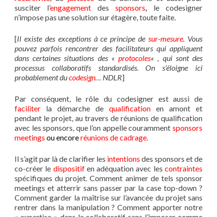
susciter l’
engagement
des
sponsors
,
le codesigner
n’impose pas une solution sur étagère, toute faite.
[
Il existe des exceptions à ce principe de
sur-mesure
. Vous
pouvez parfois rencontrer des facilitateurs qui appliquent
dans certaines situations
des «
protocoles
« , qui sont des
processus collaboratifs standardisés. On s’éloigne ici
probablement du
codesign
… NDLR
]
Par conséquent, le rôle du codesigner est aussi de
faciliter
la démarche de
qualification
en amont et
pendant le projet, au travers de réunions de qualification
avec les sponsors, que l’on appelle couramment
sponsors
meetings
ou encore
réunions de cadrage
.
Il s’agit par là de clarifier les
intentions
des sponsors et de
co-créer le
dispositif
en adéquation avec les
contraintes
spécifiques du projet. Comment animer de tels sponsor
meetings et atterrir sans passer par la case top-down ?
Comment garder la maîtrise sur l’avancée du projet sans
rentrer dans la manipulation ? Comment apporter notre
« expertise » dans le collaboratif sans l’imposer comme