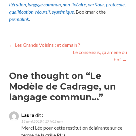
itération
,
langage commun
,
non-linéaire
,
parKour
,
protocole
,
qualification
,
récursif
,
systémique
. Bookmark the
permalink
.
Post
←
Les Grands Voisins : et demain ?
Le consensus, ça amène du
navigation
bof
→
One thought on “Le
Modèle de Cadrage, un
langage commun…”
Laura
dit :
18 avril 2018 à 17 h 02 min
Merci Léo pour cette restitution éclairante sur ce
terme de la grille PI :)