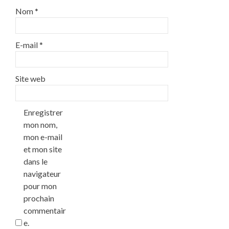
Nom
*
E-mail
*
Site web
Enregistrer
mon nom,
mon e-mail
et mon site
dans le
navigateur
pour mon
prochain
commentair
e.