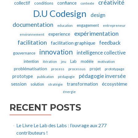
créativité
collectif
confiance
conditions
contexte
D.U Codesign
design
documentation
engagement
education
entrepreneur
expérimentation
experience
environnement
facilitation
feedback
facilitation graphique
innovation
intelligence collective
gouvernance
Lab
intention
modèle
itération
jeu
motivation
problématisation
projet
process
processus
prototypage
pédagogie inversée
prototype
publication
pédagogie
écosystème
session
transformation
solution
stratégie
énergie
RECENT POSTS
Le Livre Le Lab des Labs : l’ouvrage aux 277
contributeurs !