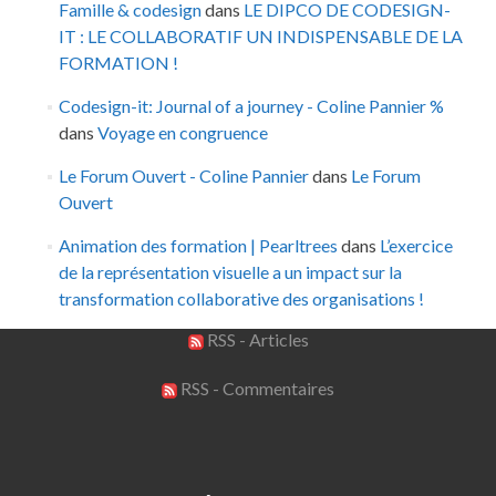
Famille & codesign
dans
LE DIPCO DE CODESIGN-
IT : LE COLLABORATIF UN INDISPENSABLE DE LA
FORMATION !
Codesign-it: Journal of a journey - Coline Pannier %
dans
Voyage en congruence
Le Forum Ouvert - Coline Pannier
dans
Le Forum
Ouvert
Animation des formation | Pearltrees
dans
L’exercice
de la représentation visuelle a un impact sur la
transformation collaborative des organisations !
RSS - Articles
RSS - Commentaires