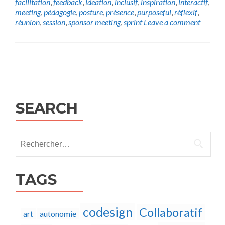
facilitation
,
feedback
,
ideation
,
inclusif
,
inspiration
,
interactif
,
meeting
,
pédagogie
,
posture
,
présence
,
purposeful
,
réflexif
,
réunion
,
session
,
sponsor meeting
,
sprint
Leave a comment
Posts
navigation
SEARCH
Rechercher :
TAGS
codesign
Collaboratif
autonomie
art