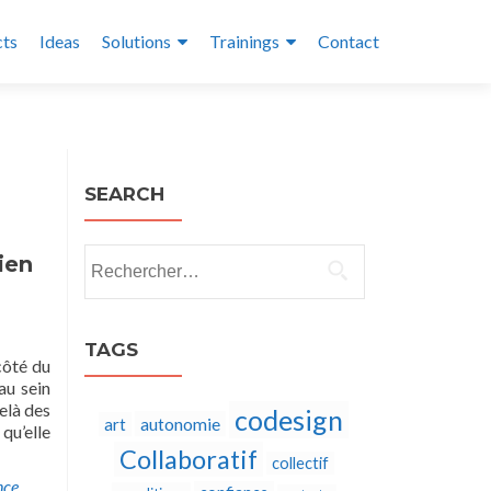
cts
Ideas
Solutions
Trainings
Contact
SEARCH
Rechercher :
lien
TAGS
côté du
au sein
delà des
codesign
autonomie
art
qu’elle
Collaboratif
collectif
nce
,