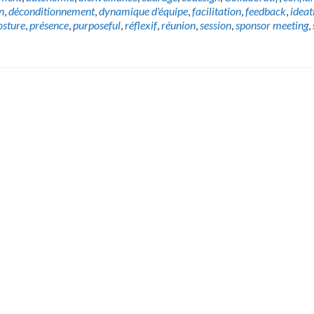
n
,
déconditionnement
,
dynamique d'équipe
,
facilitation
,
feedback
,
ideat
osture
,
présence
,
purposeful
,
réflexif
,
réunion
,
session
,
sponsor meeting
,