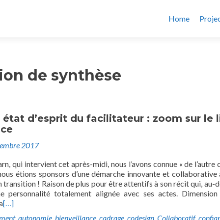
Home
Proje
ion de synthèse
état d’esprit du facilitateur : zoom sur le 
nce
tembre 2017
, qui intervient cet après-midi, nous l’avons connue « de l’autre 
nous étions sponsors d’une démarche innovante et collaborative 
 transition ! Raison de plus pour être attentifs à son récit qui, au-
e personnalité totalement alignée avec ses actes. Dimension 
a
[…]
ment
,
autonomie
,
bienveillance
,
cadrage
,
codesign
,
Collaboratif
,
confia