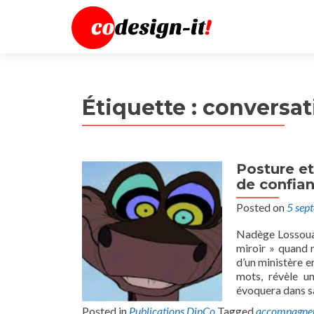
Étiquette :
conversat
Posture et 
de confia
Posted on
5 sep
Nadège Lossouarn
miroir » quand 
d’un ministère en
mots, révèle un
évoquera dans s
Posted in
Publications DipCo
Tagged
accompagne