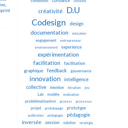
confiance
conditions
contexte
ion
,
D.U
sprint
créativité
Codesign
design
documentation
education
engagement
entrepreneur
experience
environnement
expérimentation
facilitation
facilitation
feedback
graphique
gouvernance
innovation
intelligence
collective
intention
itération
jeu
Lab
modèle
motivation
problématisation
process
processus
prototype
projet
prototypage
pédagogie
publication
pédagogie
inversée
session
solution
stratégie