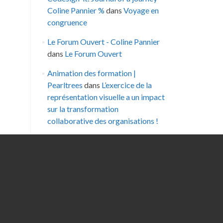
Coline Pannier %
dans
Voyage en
congruence
Le Forum Ouvert - Coline Pannier
dans
Le Forum Ouvert
Animation des formation |
Pearltrees
dans
L’exercice de la
représentation visuelle a un impact
sur la transformation
collaborative des organisations !