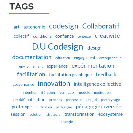
TAGS
codesign
Collaboratif
autonomie
art
créativité
collectif
confiance
conditions
contexte
D.U Codesign
design
documentation
engagement
education
entrepreneur
expérimentation
experience
environnement
facilitation
feedback
facilitation graphique
innovation
intelligence collective
gouvernance
Lab
intention
modèle
itération
jeu
motivation
problématisation
projet
process
processus
prototypage
pédagogie inversée
prototype
publication
pédagogie
écosystème
session
transformation
solution
stratégie
énergie