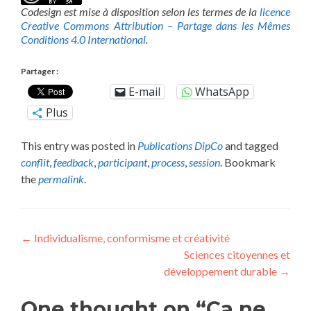
Codesign est mise à disposition selon les termes de la
licence
Creative Commons Attribution – Partage dans les Mêmes
Conditions 4.0 International
.
Partager :
E-mail
WhatsApp
Plus
This entry was posted in
Publications DipCo
and tagged
conflit
,
feedback
,
participant
,
process
,
session
. Bookmark
the
permalink
.
Post
←
Individualisme, conformisme et créativité
Sciences citoyennes et
navigation
développement durable
→
One thought on “Ça ne