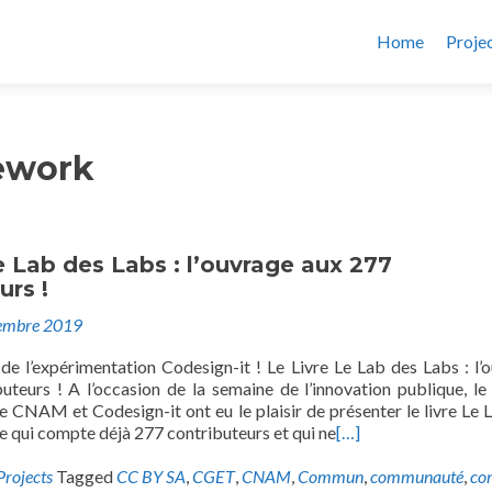
Home
Proje
ework
e Lab des Labs : l’ouvrage aux 277
urs !
embre 2019
e l’expérimentation Codesign-it ! Le Livre Le Lab des Labs : l’
uteurs ! A l’occasion de la semaine de l’innovation publique, l
le CNAM et Codesign-it ont eu le plaisir de présenter le livre Le 
e qui compte déjà 277 contributeurs et qui ne
[…]
Projects
Tagged
CC BY SA
,
CGET
,
CNAM
,
Commun
,
communauté
,
co