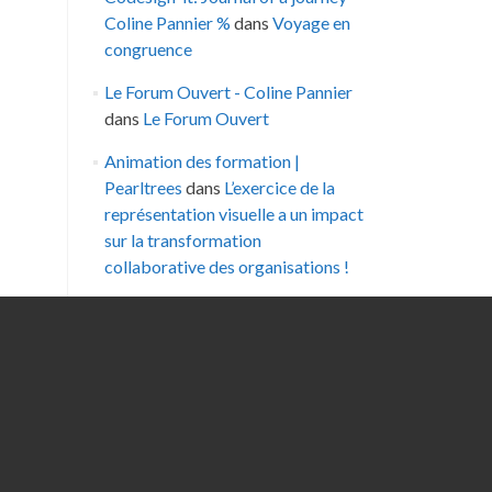
Coline Pannier %
dans
Voyage en
congruence
Le Forum Ouvert - Coline Pannier
dans
Le Forum Ouvert
Animation des formation |
Pearltrees
dans
L’exercice de la
représentation visuelle a un impact
sur la transformation
collaborative des organisations !