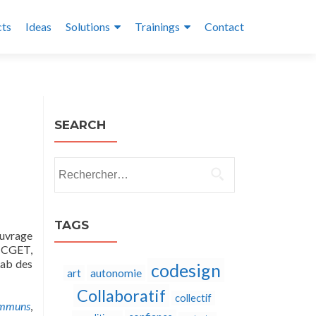
cts
Ideas
Solutions
Trainings
Contact
SEARCH
Rechercher :
TAGS
ouvrage
e CGET,
Lab des
codesign
autonomie
art
Collaboratif
collectif
mmuns
,