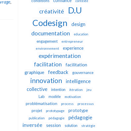
confiance
conditions
vrage
,
contexte
D.U
créativité
Codesign
design
documentation
education
engagement
entrepreneur
experience
environnement
expérimentation
facilitation
facilitation
feedback
graphique
gouvernance
innovation
intelligence
collective
intention
itération
jeu
Lab
modèle
motivation
problématisation
process
processus
prototype
projet
prototypage
pédagogie
publication
pédagogie
inversée
session
solution
stratégie