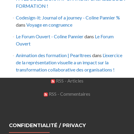
FORMATION !
Codesign-it: Journal of a journey - Coline Pannier %
dans
Voyage en congruence
Le Forum Ouvert - Coline Pannier
dans
Le Forum
Ouvert
Animation des formation | Pearltrees
dans
L’exercice
de la représentation visuelle a un impact sur la
transformation collaborative des organisations !
RSS - Articles
RSS - Commentaires
CONFIDENTIALITÉ / PRIVACY