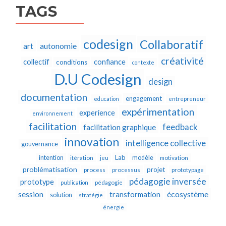
TAGS
codesign
Collaboratif
autonomie
art
créativité
collectif
confiance
conditions
contexte
D.U Codesign
design
documentation
engagement
education
entrepreneur
expérimentation
experience
environnement
facilitation
feedback
facilitation graphique
innovation
intelligence collective
gouvernance
Lab
intention
modèle
itération
jeu
motivation
problématisation
projet
process
processus
prototypage
pédagogie inversée
prototype
publication
pédagogie
écosystème
session
transformation
solution
stratégie
énergie