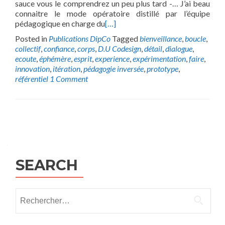
sauce vous le comprendrez un peu plus tard -… J’ai beau
connaitre le mode opératoire distillé par l’équipe
pédagogique en charge du
[…]
Posted in
Publications DipCo
Tagged
bienveillance
,
boucle
,
collectif
,
confiance
,
corps
,
D.U Codesign
,
détail
,
dialogue
,
ecoute
,
éphémère
,
esprit
,
experience
,
expérimentation
,
faire
,
innovation
,
itération
,
pédagogie inversée
,
prototype
,
référentiel
1 Comment
Posts
navigation
SEARCH
Rechercher :