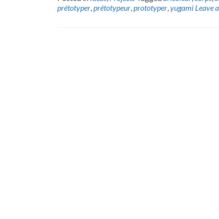
prétotyper
,
prétotypeur
,
prototyper
,
yugami
Leave 
Posts
navigation