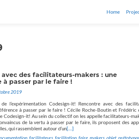
Home
Proje
9
avec des facilitateurs-makers : une
 à passer par le faire !
tobre 2019
de l’expérimentation Codesign-it! Rencontre avec des facilit
éférence à passer par le faire ! Cécile Roche-Boutin et Frédéric 
Codesign-it! Au sein du collectif on les appelle facilitateurs-ma
onvaincus de la vertu à passer par le faire, ils proposent des ap
lles, qui rassemblent autour d’un
[…]
ocumentation
,
facilitateurs
,
facilitation
,
faire
,
makers
,
objet
,
prétotypa