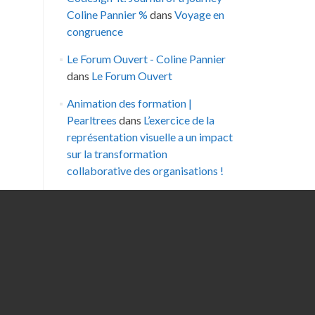
Coline Pannier %
dans
Voyage en
congruence
Le Forum Ouvert - Coline Pannier
dans
Le Forum Ouvert
Animation des formation |
Pearltrees
dans
L’exercice de la
représentation visuelle a un impact
sur la transformation
collaborative des organisations !