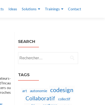
cts
Ideas
Solutions
Trainings
Contact
SEARCH
Rechercher :
TAGS
ateurs-
d’Incau
kers ou
codesign
autonomie
art
proches
Collaboratif
collectif
ge
,