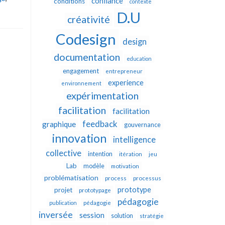
confiance
conditions
contexte
D.U
créativité
Codesign
design
documentation
education
engagement
entrepreneur
experience
environnement
expérimentation
facilitation
facilitation
feedback
graphique
gouvernance
innovation
intelligence
collective
intention
itération
jeu
Lab
modèle
motivation
problématisation
process
processus
prototype
projet
prototypage
pédagogie
publication
pédagogie
inversée
session
solution
stratégie