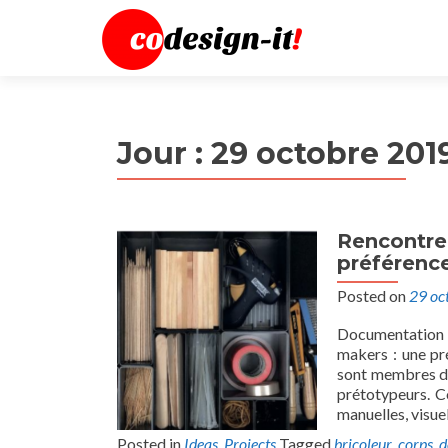
Jour :
29 octobre 201
Rencontre 
préférence
Posted on
29 oc
Documentation 
makers : une pr
sont membres de 
prétotypeurs. C
manuelles, visue
Posted in
Ideas
,
Projects
Tagged
bricoleur
,
corps
,
d