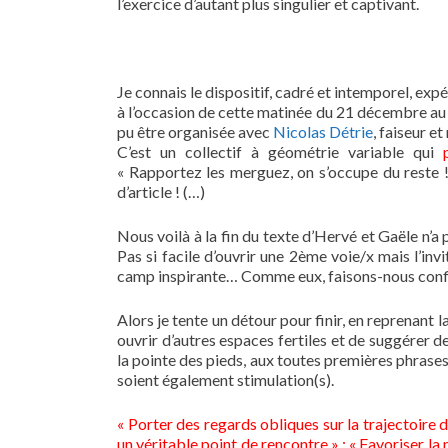
l’exercice d’autant plus singulier et captivant.
Je connais le dispositif, cadré et intemporel, exp
à l’occasion de cette matinée du 21 décembre au 
pu être organisée avec
Nicolas Détrie
, faiseur 
C’est un collectif à géométrie variable qui
« Rapportez les merguez, on s’occupe du reste 
d’article ! (…)
Nous voilà à la fin du texte d’Hervé et Gaële n’a p
Pas si facile d’ouvrir une 2ème voie/x mais l’in
camp inspirante… Comme eux, faisons-nous confia
Alors je tente un détour pour finir, en reprenant l
ouvrir d’autres espaces fertiles et de suggérer d
la pointe des pieds, aux toutes premières phrase
soient également stimulation(s).
« Porter des regards obliques sur la trajectoire 
un véritable point de rencontre » ; « Favoriser la