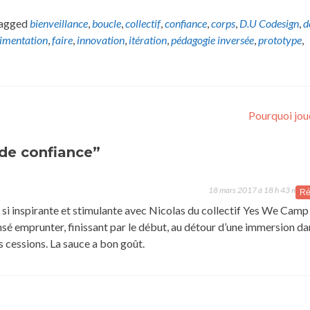
tagged
bienveillance
,
boucle
,
collectif
,
confiance
,
corps
,
D.U Codesign
,
d
imentation
,
faire
,
innovation
,
itération
,
pédagogie inversée
,
prototype
,
Pourquoi jou
de confiance”
18 mars 2017 à 18 h 43 min
Ré
 si inspirante et stimulante avec Nicolas du collectif Yes We Camp 
nsé emprunter, finissant par le début, au détour d’une immersion da
s cessions. La sauce a bon goût.