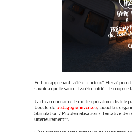
En bon apprenant, zélé et curieux*, Hervé prend
savoir à quelle sauce il va être initié – le coup d
J’ai beau connaitre le mode opératoire distillé 
boucle de
pédagogie inversée
, laquelle s’org
Stimulation / Problématisation / Tentative de r
ultérieurement**.
C’est justement cette tentative de restitution éc