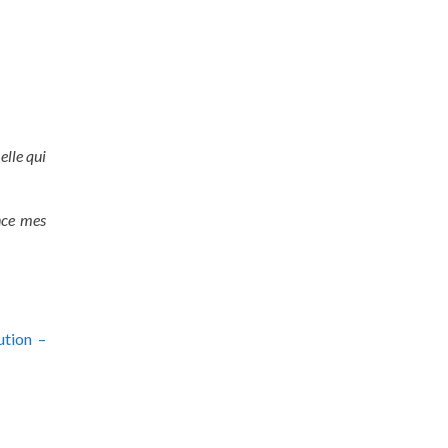
 elle qui
nce mes
ution –