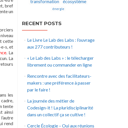
écosystème
transformation
t, bref
énergie
pente un
RECENT POSTS
orciers
 niveau
Le Livre Le Lab des Labs : l’ouvrage
t cette
e-s, et
aux 277 contributeurs !
ance
. La
« Le Lab des Labs » : le télecharger
cun. La
retours
librement ou commander en ligne
Rencontre avec des facilitateurs-
makers : une préférence à passer
par le faire !
ans les
 cadre,
La journée des métier de
n tente
Codesign-it ! La pluridisciplinarité
t ainsi
dans un collectif ça se cultive !
l’autre
ui rend
Cercle Écologie – Oui aux réunions