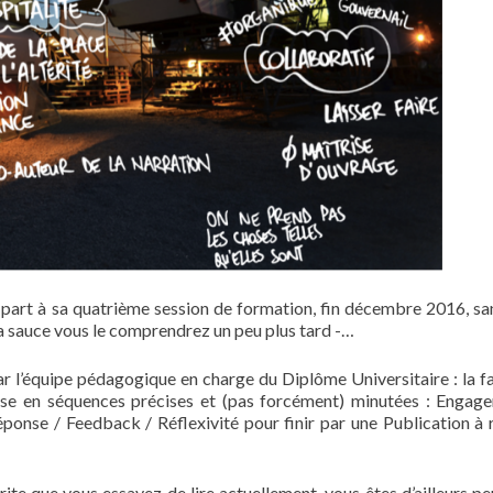
 part à sa quatrième session de formation, fin décembre 2016, sa
e la sauce vous le comprendrez un peu plus tard -…
par l’équipe pédagogique en charge du Diplôme Universitaire : la 
anise en séquences précises et (pas forcément) minutées : Engag
éponse / Feedback / Réflexivité pour finir par une Publication à 
rite que vous essayez de lire actuellement, vous êtes d’ailleurs pe