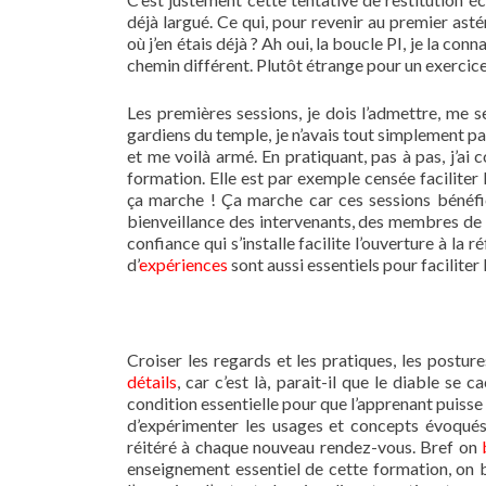
déjà largué. Ce qui, pour revenir au premier asté
où j’en étais déjà ? Ah oui, la boucle PI, je la con
chemin différent. Plutôt étrange pour un exercice 
Les premières sessions, je dois l’admettre, me s
gardiens du temple, je n’avais tout simplement 
et me voilà armé. En pratiquant, pas à pas, j’ai
formation. Elle est par exemple censée faciliter l
ça marche ! Ça marche car ces sessions bénéfic
bienveillance des intervenants, des membres de l
confiance qui s’installe facilite l’ouverture à la ré
d’
expériences
sont aussi essentiels pour facilite
Croiser les regards et les pratiques, les postur
détails
, car c’est là, parait-il que le diable se
condition essentielle pour que l’apprenant puisse 
d’expérimenter les usages et concepts évoqués d
réitéré à chaque nouveau rendez-vous. Bref on
enseignement essentiel de cette formation, on 