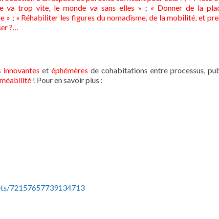
 va trop vite, le monde va sans elles » ; « Donner de la pla
» ; « Réhabiliter les figures du nomadisme, de la mobilité, et pre
ser ?…
s
innovantes
et
éphémères
de cohabitations entre processus, pub
méabilité
! Pour en savoir plus :
sets/72157657739134713