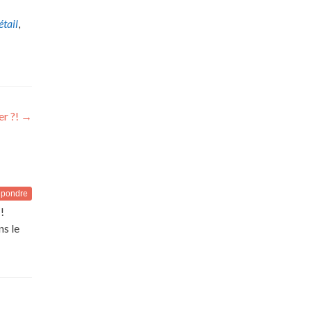
étail
,
er ?!
→
pondre
!
ns le