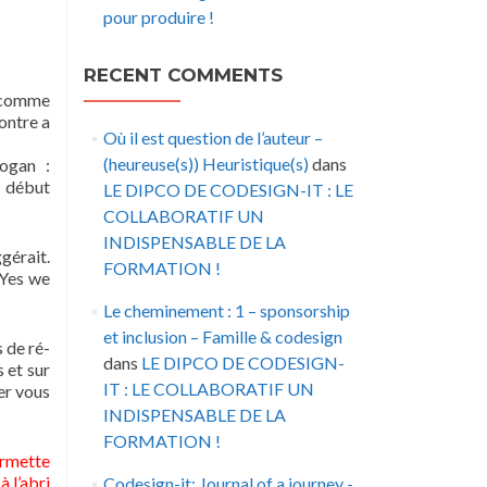
pour produire !
RECENT COMMENTS
a, comme
contre a
Où il est question de l’auteur –
(heureuse(s)) Heuristique(s)
dans
logan :
n début
LE DIPCO DE CODESIGN-IT : LE
COLLABORATIF UN
INDISPENSABLE DE LA
ggérait.
FORMATION !
 Yes we
Le cheminement : 1 – sponsorship
et inclusion – Famille & codesign
s de ré-
dans
LE DIPCO DE CODESIGN-
 et sur
IT : LE COLLABORATIF UN
er vous
INDISPENSABLE DE LA
FORMATION !
ermette
à l’abri
Codesign-it: Journal of a journey -