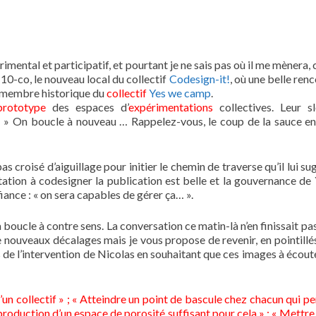
érimental et participatif, et pourtant je ne sais pas où il me mèner
10-co, le nouveau local du collectif
Codesign-it!
, où une belle ren
et membre historique du
collectif
Yes we camp
.
prototype
des espaces d’
expérimentations
collectives. Leur s
! » On boucle à nouveau … Rappelez-vous, le coup de la sauce e
as croisé d’aiguillage pour initier le chemin de traverse qu’il lui su
vitation à codesigner la publication est belle et la gouvernance de
nce : « on sera capables de gérer ça… ».
a boucle à contre sens. La conversation ce matin-là n’en finissait pa
e nouveaux décalages mais je vous propose de revenir, en pointillés
s de l’intervention de Nicolas en souhaitant que ces images à écout
d’un collectif » ; « Atteindre un point de bascule chez chacun qui p
 production d’un espace de porosité suffisant pour cela » ; « Mettre 