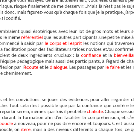
risque, risque finalement de me desservir…Mais là n’est pas le suje
nais donc, mais figurez-vous qu’à chaque fois que je la pratique, j’ar
si codifié.
emblaient quasi ésotériques avec leur lot de gros mots et leurs s
pas le même
référentiel
que les autres participants, une petite mise à
 commencé à saisir par
le corps et l’esprit
les notions qui traversen
a facilitation pour des facilitateurs/trices novices et/ou confirmé-
ient de deux ingrédients cruciaux : la
confiance
et la
bienveill
’équipe pédagogique mais aussi des participants, à l’égard de cha
flexion par l’
écoute
et le
dialogue
. Les passages par
le faire
et les 
r le cheminement.
es et les convictions, se jouer des évidences pour aller regarder d
 cache. Tout cela n’est possible que par la confiance que confère le
repartir serein, même si parfois il peut être
chahuté
. Chaque sessio
urant la formation afin d’en faciliter la compréhension, et c’es
boucle
à nouveau, pour ne pas dire encore et toujours. C’est aussi 
boucle, on
itère
, mais à des niveaux différents à chaque fois, ce q