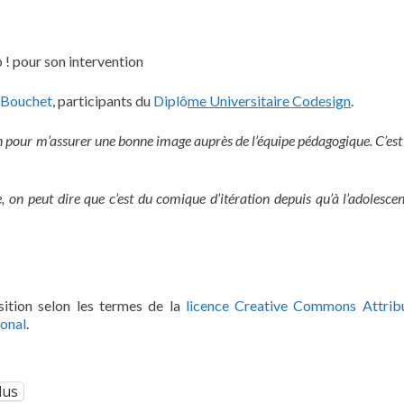
! pour son intervention
 Bouchet
, participants du
Diplô
me Universitaire Codesign
.
on pour m
’
assurer une bonne image auprès de l’équipe pédagogique. C
’
est
e, on peut dire que c
’
est du comique d
’it
ération depuis qu’à
l’
adolesce
ition selon les termes de la
licence Creative Commons Attrib
ional
.
lus