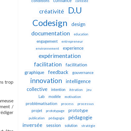
confiance
conditions
contexte
D.U
créativité
Codesign
design
documentation
education
engagement
entrepreneur
experience
environnement
expérimentation
facilitation
facilitation
feedback
graphique
gouvernance
innovation
intelligence
ns trop
collective
intention
itération
jeu
Lab
modèle
motivation
fameuse
problématisation
process
processus
ement /
prototype
projet
prototypage
rédiger
pédagogie
publication
pédagogie
inversée
session
solution
stratégie
ut-être