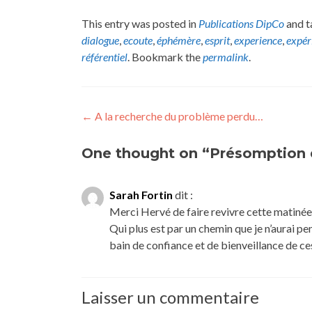
This entry was posted in
Publications DipCo
and 
dialogue
,
ecoute
,
éphémère
,
esprit
,
experience
,
expér
référentiel
. Bookmark the
permalink
.
Post
←
A la recherche du problème perdu…
navigation
One thought on “Présomption 
Sarah Fortin
dit :
Merci Hervé de faire revivre cette matinée
Qui plus est par un chemin que je n’aurai pe
bain de confiance et de bienveillance de ce
Laisser un commentaire